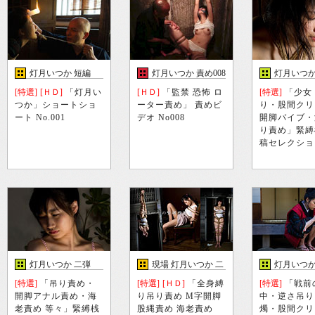
灯月いつか 短編
灯月いつか 責め008
灯月いつか
[特選]
[ＨＤ]
「灯月い
[ＨＤ]
「監禁 恐怖 ロ
[特選]
「少女
つか」ショートショ
ーター責め」 責めビ
り・股間クリ
ート No.001
デオ No008
開脚バイブ・
り責め」緊縛
稿セレクショ
灯月いつか 二弾
現場 灯月いつか 二
灯月いつか
弾
[特選]
「吊り責め・
[特選]
[ＨＤ]
「全身縛
[特選]
「戦前
開脚アナル責め・海
り吊り責め M字開脚
中・逆さ吊り
老責め 等々」緊縛桟
股縄責め 海老責め
燭・股間クリ