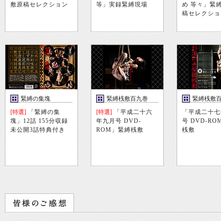
敷原稿セレクション
等」実録緊縛現場
め 等々」緊
稿セレクショ
緊縛の集塊
緊縛桟敷百九巻
緊縛桟敷
巻
[特選]
「緊縛の集
[特選]
「平成二十六
「平成二十七
塊」12話 155分収録
年九月号 DVD-
号 DVD-R
未公開3話特典付き
ROM」緊縛桟敷
桟敷