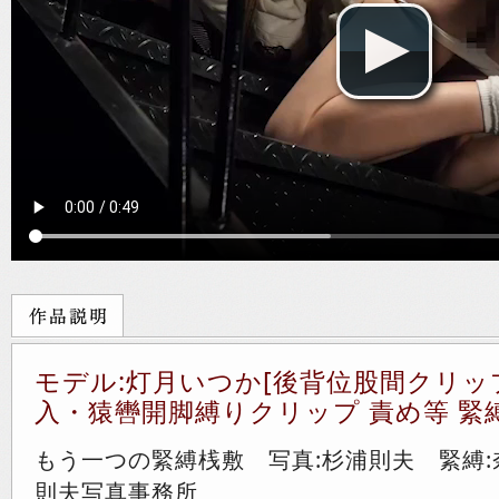
モデル:灯月いつか[後背位股間クリ
入・猿轡開脚縛りクリップ 責め等 緊縛L
もう一つの緊縛桟敷 写真:杉浦則夫 緊縛:
則夫写真事務所