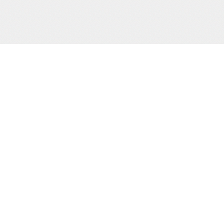
サポート/コンテンツメニュー
当
ご利用ガイド
お問合わせ
当サイトについて
株
プライバシーポリシー
特定商取引法に基づく表示
カ
TE
（0
HOME
撮り下ろし動画
もう一つの緊縛桟敷
生写真
cr
電子書籍
通販
買物カゴの確認
お買物ID(無料)作成
マイページ
Sh
Ho
プライバシーポリシー
Ba
お客様の個人情報の取り扱いに関して、適用される法令・
規則を厳守するとともに、個人情報保護の取り組みを、
適正見直し改善に努めてまいります。