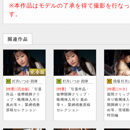
※本作品はモデルの了承を得て撮影を行な
す。
灯月いつか 四弾
灯月いつか 四弾
現場 灯月
弾
[特選]
[完全版]
「引退
[特選]
「引退作品・
[特選]
[ＨＤ]
作品・猿轡開脚クリ
猿轡開脚クリップ・
股間クリップ
ップ・蝋燭挿入吊り
蝋燭挿入吊り 責め
吊り蝋燭挿入
責め等々」緊縛桟敷
等々」緊縛桟敷原稿
開脚縛りクリ
原稿セレクション
セレクション
め等」現場動
特別編