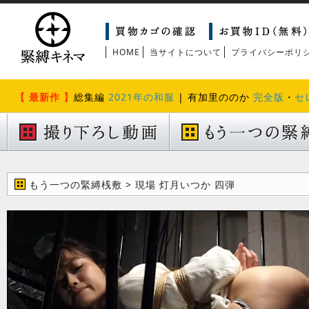
HOME
当サイトについて
プライバシーポリ
【 最新作 】
総集編
2021年の和服
| 有加里ののか
完全版
・
セ
もう一つの緊縛桟敷 > 現場 灯月いつか 四弾