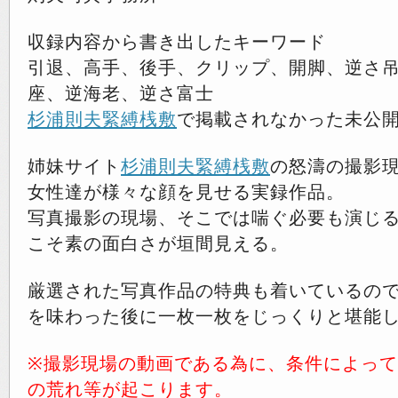
収録内容から書き出したキーワード
引退、高手、後手、クリップ、開脚、逆さ
座、逆海老、逆さ富士
杉浦則夫緊縛桟敷
で掲載されなかった未公
姉妹サイト
杉浦則夫緊縛桟敷
の怒濤の撮影
女性達が様々な顔を見せる実録作品。
写真撮影の現場、そこでは喘ぐ必要も演じ
こそ素の面白さが垣間見える。
厳選された写真作品の特典も着いているの
を味わった後に一枚一枚をじっくりと堪能
※撮影現場の動画である為に、条件によっ
の荒れ等が起こります。