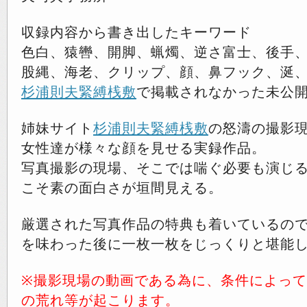
収録内容から書き出したキーワード
色白、猿轡、開脚、蝋燭、逆さ富士、後手
股縄、海老、クリップ、顔、鼻フック、涎
杉浦則夫緊縛桟敷
で掲載されなかった未公
姉妹サイト
杉浦則夫緊縛桟敷
の怒濤の撮影
女性達が様々な顔を見せる実録作品。
写真撮影の現場、そこでは喘ぐ必要も演じ
こそ素の面白さが垣間見える。
厳選された写真作品の特典も着いているの
を味わった後に一枚一枚をじっくりと堪能
※撮影現場の動画である為に、条件によっ
の荒れ等が起こります。