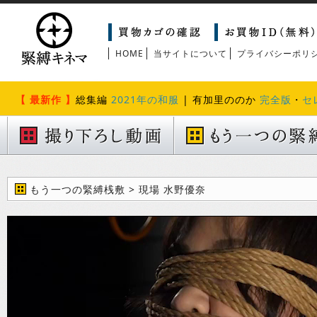
HOME
当サイトについて
プライバシーポリ
【 最新作 】
総集編
2021年の和服
| 有加里ののか
完全版
・
セ
もう一つの緊縛桟敷 > 現場 水野優奈