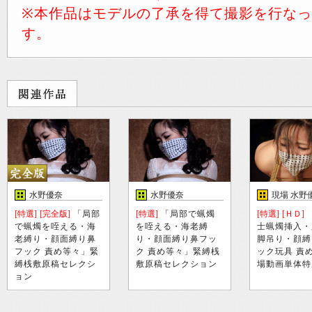
※本作品はモデルの了承を得て撮影を行な
す。
水野優奈
水野優奈
現場 水野
[特選]
[完全版]
「局部
[特選]
「局部で蝋燭
[特選]
[ＨＤ]
で蝋燭を咥える・海
を咥える・海老縛
士蝋燭挿入・
老縛り・顔面縛り鼻
り・顔面縛り鼻フッ
脚吊り・顔縛
フック 責め等々」緊
ク 責め等々」緊縛桟
ック玩具 責
縛桟敷原稿セレクシ
敷原稿セレクション
場動画単体特
ョン