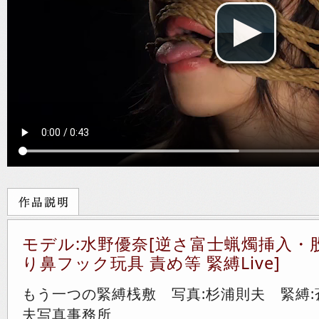
モデル:水野優奈[逆さ富士蝋燭挿入・
り鼻フック玩具 責め等 緊縛Live]
もう一つの緊縛桟敷 写真:杉浦則夫 緊縛:
夫写真事務所