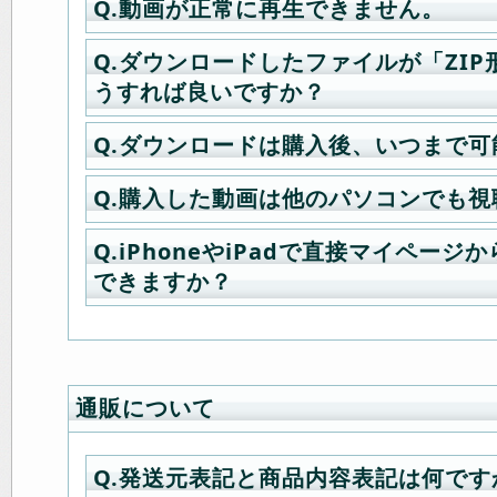
Q.動画が正常に再生できません。
のような対応が出来ず、お振り込み
Eメール：
A.インターネットブラウザの「更新
edyinfo@credix-web.co.j
ファイルの種類は「wmv」となりま
の対応となってしまう事がございま
電話番号：03-6832-1339
クして下さい。
Q.ダウンロードしたファイルが「ZI
A.Windowsご使用の場合は以下の
以前アクセスした情報をパソコンが
推賞プレイヤーはWindowsMediaPla
うすれば良いですか？
す
尚、撮影をしているかどうかにつき
いるため、新しく購入したタイトル
QuickTime+
プラグイン Flip4Mac
（
(1)ダウンロードの不完全によりファ
ターにて現場中継を行っておりますの
いう現象です。
となります。
Q.ダウンロードは購入後、いつまで可
A.「ZIP形式」はデータ圧縮された
いる → キャッシュのクリアで解決
ご覧頂ければ撮影中かどうかを調べ
タイミングや操作方法によってこの
で、まず最初に解凍を行う必要があ
(2)ファイアウォールなどのセキュリ
杉浦則夫緊縛現場ツイッター
起きなかったりしますが、ブラウザ
Q.購入した動画は他のパソコンでも
その他、iPhone、iPadや電子書籍
A.ダウンロードは購入後一週間まで
ファイルの解凍は弊社推奨の下記解
ンストールしている → セキュリテ
決されます。
版も各商品毎にご用意しております
で、お早めにお願い致します。
ください。
解決
少数のスタッフで運営しております
Q.iPhoneやiPadで直接マイペー
A.はい可能です。
品詳細欄の「視聴環境」をご覧下さ
解凍はファイルをダブルクリックす
(3)クッキーが無効になっている → 
解ご協力の程よろしくお願い致しま
できますか？
※その他ポータブルプレイヤーでの視
して解決
■Windows
(4)IEのプライバシー設定が「高」
※基本的に緊縛桟敷キネマ館はスマー
Lhaplusのダウンロードはこちら （
→ プライバシー設定を下げる
レット向けに製作されておりません
■Mac
下の回答ご御覧ください。
通販について
StuffIt Expanderのダウンロード
「スタッフイット エキスパンダー 2011
A.Machintoshご使用の場合は「V
A.iPhone iPadの場合でiosが8以下
Q.発送元表記と商品内容表記は何です
お選び下さい
フトをご利用頂くのが一番簡単です
Mobile
」（¥240）というインター