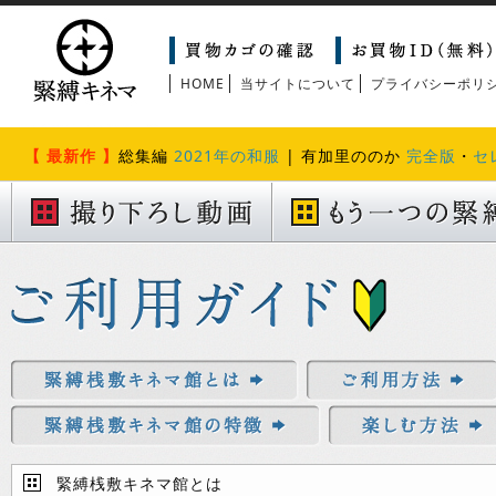
HOME
当サイトについて
プライバシーポリ
【 最新作 】
総集編
2021年の和服
| 有加里ののか
完全版
・
セ
緊縛桟敷キネマ館とは