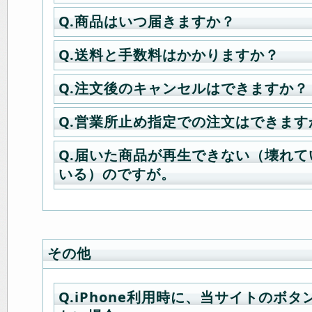
※圧縮ファイルを解凍するための定番
ウンロードしてご利用下さい。
ソフトを使うとダウンロードが可能
Q.商品はいつ届きますか？
A.商品購入手続きの途中で以下の中
※オレンジのボタン「DownloadVL
A.iPhone iPadの場合でiosが9以上
す。
てしばらく待つと自動でダウンロー
Store」にて「ブラウザ 無料」等の
Q.送料と手数料はかかりますか？
A.発送は土日祝日を除く平日に行い
「杉浦則夫写真事務所/CD DVD」「
してみて下さい。ダウンロード可能
到着日の指定がある場合は購入時に
ソコン精密機器」「小泉ブックス/書
QuickTimeをご利用の場合は「Flip
Q.注文後のキャンセルはできますか？
フトが沢山出てきます。
A.送料は8000円以上から無料となり
ご利用下さい。
楽部/衣類」「サプリランド/食品説明
能を追加して下さい。
※撮影がある場合発送が一日遅れてし
ゴルフ/ゴルフ」
Q.営業所止め指定での注文はできます
WMV ファイルを QuickTIme Play
A（通信販売の場合）.発送準備前で
マイページの購入履歴一覧の詳細よ
ご購入が代引きの場合＝手数料は無
は
ツイッター
の撮影現場実況を御覧
（外部ページ）→
下記連絡先までご連絡ください。
ージへ移動し、「iphone ipad/MP4p
ご購入が銀行振込の場合＝弊社取り
※お届け先によってはご指定の日時に
Q.届いた商品が再生できない（壊れ
A（通信販売の場合）.ヤマト運輸営
※ 「無料でダウンロード」ボタンを
電話：03-3357-2078 /
メールでのお
らく押続け、メニューが出たら「ダ
京UFJ銀行です、他銀行からのお振
合もございます。
いる）のですが。
す。
ンク先ページの青い「Download」
※発送準備に入ったご注文はキャンセ
んで下さい。（ダウンロード完了ま
のご負担となります。
購入手続き時の「お届け先／商品内
するとダウンロード出来ます。
ください）
A（通信販売の場合）.ディスクに傷
てご指定ください。
※この方法はマック用に自動変換され
A（ダウンロード商品の場合）.商品
アンドロイド スマートフォンでは特
生不良品、商品の間違いについては
※発送準備に入ったご注文の指定変更
のでローディングに時間がかかりま
了後に自動的にダウンロードが可能
でダウンロードは可能です。
ただきます。
その他
き）基本的にキャンセルは承れませ
お手数ですが、商品到着後7日以内に
※銀行振込をご利用の場合、ID発行
3G(4G)回線ではダウンロード容量
ください。
ければ注文内容の変更は可能です。
います、Wi-Fi 環境にてダウンロー
Q.iPhone利用時に、当サイトのボ
お問い合わせフォーム→