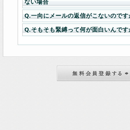
い。
ない場合
※DVDが他のプレイヤーで再生可能
Q.一向にメールの返信がこないのです
A.iPhone利用時にボタンがクリッ
のDVDプレイヤーとの
は、cookieを削除し、JavaScrip
相性による問題も考えられますので
Q.そもそも緊縛って何が面白いんです
A.hotmailやyahoomail、gmai
い。
も再生不能な場合お断りさせていた
利用の場合、下記のような返信メー
す。
A.下記サイトで緊縛についてマニア
フォルダ」へ振り分けられる事があ
■iPhoneのcookieを削除する
また、ゲーム機やパソコンでの再生
いてくれています。是非ご覧下さい
[1]設定アイコンをタップする
かねます。
緊縛新聞
新規ご登録時の「本会員への自動返
[2]Safariをタップする
お問い合わせに対する返信メール
[3]履歴とWebサイトデータを消去
クレジット決済等のご購入時の返信
メールマガジン登録での配信メール
■JavaScriptを有効にする
[1]設定アイコンをタップする
[2]Safariをタップする
[3]一番下にある詳細をタップする
[4]JavaScriptがONになっている