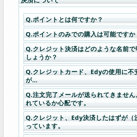
決済について
Q.ポイントとは何ですか？
Q.ポイントのみでの購入は可能ですか
A.商品ご購入時に1ポイント1円換算
購入金額の5%が付加されます。
Q.クレジット決済はどのような名前
A.可能です。クレジット、Edy、銀
ポイントのご利用方法は、「お支払
しょうか？
の決済方法を選び、利用ポイント数
面の一番下」にポイント使用の有無
に設定してお進み下さい。
の設定が出来ます。
Q.クレジットカード、Edyの使用に
A.決済代行を委託しているセキュリ
が…
勢万全の株式会社CREDIXより、「CR
「CR-PAY」名にて請求をさせてい
Q.注文完了メールが送られてきませ
A.決済代行会社はセキュリティ・サ
す。
れているか心配です。
株式会社CREDIXにお願いしており
申込み下さい。
Q.クレジット、Edy決済したはずが（
A.マイページへログイン後、「購入
っています。
することができます。
■カード決済に関するお問合せ先
購入履歴一覧に注文情報がない場合
株）CREDIX サポートセンター（36