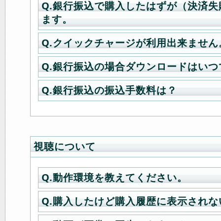
Q.銀行振込で購入したはずが（決済失
A.クレジット決済とEdy決済をご利
了しておりませんので、再度ご購入
応）
ます。
「購入履歴詳細ページ」にて（決済
ださい。
電話番号：0570-07-6000（03-3498-
ている場合は、決済が何らかの理由
Eメール：
creditinfo@credix-web.co
Q.クイックチャージが利用出来ません
A.現在ポイントシステムを利用した
らずキャンセル処理された結果とな
購入履歴一覧ページ
（当サイトにロ
※ 祝祭日を除いた毎週月・木曜日AM1
ており、その対応として銀行振込の
済失敗のご注文についてご請求が行
合のみ）
Q.銀行振込の場合ダウンロードはいつ
30(約30分間)は決済会社による定期
A.ご登録時に電話番号の記入をして
干変更しております。
ございません。
為、決済システムが一時停止いたしま
イックチャージのご利用が出来ませ
そのため、弊社でのお振り込み確認
決済失敗のご注文について再度ご要
Q.銀行振込の振込手数料は？
※ご注文が完了しているにも関わらず
A.銀行振込の場合は平日15時頃に第
帯をご利用下さい。
大変お手数ですが、一度目のクレジ
「決済失敗」という文字が表示され
数をおかけいたしますが始めからご
が届かない場合は、メール受信遅延
業を行い、確認出来次第ダウンロー
ご記入頂いた電話番号を、マイペー
お振込の確認が出来次第ダウンロー
くお願い致します。
A.振込手数料はお客様ご負担とさせ
によって受信拒否（またはフォルダ
配信致します。
●クレジットカード決済に関するご説
変更にてご登録下さい。
のでご安心ください。お振り込み確
決済失敗の購入履歴は確認のため一
ます。
れていることがあります。
お読みください→
くまで少々お待ちください。
てままになりますが、その後削除さ
弊社取引銀行は「東京三菱UFJ銀行」
15時以降にお振込でなるべく早くダ
視聴について
※2007年3月25日 11時よりＪＣＢ
ま放置していただいて問題ございま
たい場合は、大変お手数ですがお振
なり、為替の変動によりご請求額が
送って頂けますと、手続きを最短で
Q.動作環境を教えてください。
す。
■楽天Edy決済に関する問い合わせ先
株）CREDIX サポートセンター（36
Q.購入したけど購入履歴に表示されな
A.全ての商品がWindowsとMachin
※大変申し訳ございませんが、撮影が
応）
頂けます。