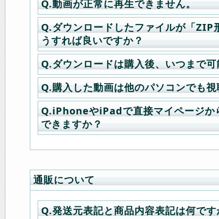
Q.動画が正常に再生できません。
のような対応が出来ず、お振り込み
Eメール：
A.インターネットブラウザの「更新
edyinfo@credix-web.co.j
ファイルの種類は「wmv」となりま
の対応となってしまう事がございま
電話番号：03-6832-1339
クして下さい。
Q.ダウンロードしたファイルが「ZI
A.Windowsご使用の場合は以下の
以前アクセスした情報をパソコンが
推賞プレイヤーはWindowsMediaPla
うすれば良いですか？
す
尚、撮影をしているかどうかにつき
いるため、新しく購入したタイトル
QuickTime+
プラグイン Flip4Mac
（
(1)ダウンロードの不完全によりファ
ターにて現場中継を行っておりますの
いう現象です。
となります。
Q.ダウンロードは購入後、いつまで可
A.「ZIP形式」はデータ圧縮された
いる → キャッシュのクリアで解決
ご覧頂ければ撮影中かどうかを調べ
タイミングや操作方法によってこの
で、まず最初に解凍を行う必要があ
(2)ファイアウォールなどのセキュリ
杉浦則夫緊縛現場ツイッター
起きなかったりしますが、ブラウザ
Q.購入した動画は他のパソコンでも
その他、iPhone、iPadや電子書籍
A.ダウンロードは購入後一週間まで
ファイルの解凍は弊社推奨の下記解
ンストールしている → セキュリテ
決されます。
版も各商品毎にご用意しております
で、お早めにお願い致します。
ください。
解決
少数のスタッフで運営しております
Q.iPhoneやiPadで直接マイペー
A.はい可能です。
品詳細欄の「視聴環境」をご覧下さ
解凍はファイルをダブルクリックす
(3)クッキーが無効になっている → 
解ご協力の程よろしくお願い致しま
できますか？
※その他ポータブルプレイヤーでの視
して解決
■Windows
(4)IEのプライバシー設定が「高」
※基本的に緊縛桟敷キネマ館はスマー
Lhaplusのダウンロードはこちら （
→ プライバシー設定を下げる
レット向けに製作されておりません
■Mac
下の回答ご御覧ください。
通販について
StuffIt Expanderのダウンロード
「スタッフイット エキスパンダー 2011
A.Machintoshご使用の場合は「V
A.iPhone iPadの場合でiosが8以下
Q.発送元表記と商品内容表記は何です
お選び下さい
フトをご利用頂くのが一番簡単です
Mobile
」（¥240）というインター