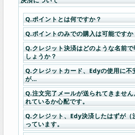
決済について
Q.ポイントとは何ですか？
Q.ポイントのみでの購入は可能ですか
A.商品ご購入時に1ポイント1円換算
購入金額の5%が付加されます。
Q.クレジット決済はどのような名前
A.可能です。クレジット、Edy、銀
ポイントのご利用方法は、「お支払
しょうか？
の決済方法を選び、利用ポイント数
面の一番下」にポイント使用の有無
に設定してお進み下さい。
の設定が出来ます。
Q.クレジットカード、Edyの使用に
A.決済代行を委託しているセキュリ
が…
勢万全の株式会社CREDIXより、「CR
「CR-PAY」名にて請求をさせてい
Q.注文完了メールが送られてきませ
A.決済代行会社はセキュリティ・サ
す。
れているか心配です。
株式会社CREDIXにお願いしており
申込み下さい。
Q.クレジット、Edy決済したはずが（
A.マイページへログイン後、「購入
っています。
することができます。
■カード決済に関するお問合せ先
購入履歴一覧に注文情報がない場合
株）CREDIX サポートセンター（36