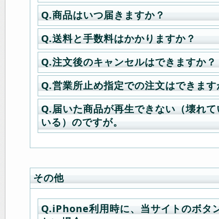
※圧縮ファイルを解凍するための定番
ウンロードしてご利用下さい。
ソフトを使うとダウンロードが可能
Q.商品はいつ届きますか？
A.商品購入手続きの途中で以下の中
※オレンジのボタン「DownloadVL
A.iPhone iPadの場合でiosが9以上
す。
てしばらく待つと自動でダウンロー
Store」にて「ブラウザ 無料」等の
Q.送料と手数料はかかりますか？
A.発送は土日祝日を除く平日に行い
「杉浦則夫写真事務所/CD DVD」「
してみて下さい。ダウンロード可能
到着日の指定がある場合は購入時に
ソコン精密機器」「小泉ブックス/書
QuickTimeをご利用の場合は「Flip
Q.注文後のキャンセルはできますか？
フトが沢山出てきます。
A.送料は8000円以上から無料となり
ご利用下さい。
楽部/衣類」「サプリランド/食品説明
能を追加して下さい。
※撮影がある場合発送が一日遅れてし
ゴルフ/ゴルフ」
Q.営業所止め指定での注文はできます
WMV ファイルを QuickTIme Play
A（通信販売の場合）.発送準備前で
マイページの購入履歴一覧の詳細よ
ご購入が代引きの場合＝手数料は無
は
ツイッター
の撮影現場実況を御覧
（外部ページ）→
下記連絡先までご連絡ください。
ージへ移動し、「iphone ipad/MP4p
ご購入が銀行振込の場合＝弊社取り
※お届け先によってはご指定の日時に
Q.届いた商品が再生できない（壊れ
A（通信販売の場合）.ヤマト運輸営
※ 「無料でダウンロード」ボタンを
電話：03-3357-2078 /
メールでのお
らく押続け、メニューが出たら「ダ
京UFJ銀行です、他銀行からのお振
合もございます。
いる）のですが。
す。
ンク先ページの青い「Download」
※発送準備に入ったご注文はキャンセ
んで下さい。（ダウンロード完了ま
のご負担となります。
購入手続き時の「お届け先／商品内
するとダウンロード出来ます。
ください）
A（通信販売の場合）.ディスクに傷
てご指定ください。
※この方法はマック用に自動変換され
A（ダウンロード商品の場合）.商品
アンドロイド スマートフォンでは特
生不良品、商品の間違いについては
※発送準備に入ったご注文の指定変更
のでローディングに時間がかかりま
了後に自動的にダウンロードが可能
でダウンロードは可能です。
ただきます。
その他
き）基本的にキャンセルは承れませ
お手数ですが、商品到着後7日以内に
※銀行振込をご利用の場合、ID発行
3G(4G)回線ではダウンロード容量
ください。
ければ注文内容の変更は可能です。
います、Wi-Fi 環境にてダウンロー
Q.iPhone利用時に、当サイトのボ
お問い合わせフォーム→