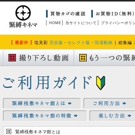
HOME
当サイトについて
プライバシーポリ
【 最新作 】
塩見彩
完全版
・
セレクト版
・
現場動画
| 総集編
緊縛桟敷キネマ館とは