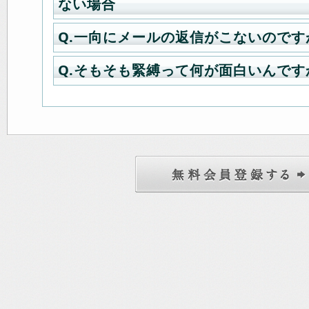
い。
ない場合
※DVDが他のプレイヤーで再生可能
Q.一向にメールの返信がこないのです
A.iPhone利用時にボタンがクリッ
のDVDプレイヤーとの
は、cookieを削除し、JavaScrip
相性による問題も考えられますので
Q.そもそも緊縛って何が面白いんです
A.hotmailやyahoomail、gmai
い。
も再生不能な場合お断りさせていた
利用の場合、下記のような返信メー
す。
A.下記サイトで緊縛についてマニア
フォルダ」へ振り分けられる事があ
■iPhoneのcookieを削除する
また、ゲーム機やパソコンでの再生
いてくれています。是非ご覧下さい
[1]設定アイコンをタップする
かねます。
緊縛新聞
新規ご登録時の「本会員への自動返
[2]Safariをタップする
お問い合わせに対する返信メール
[3]履歴とWebサイトデータを消去
クレジット決済等のご購入時の返信
メールマガジン登録での配信メール
■JavaScriptを有効にする
[1]設定アイコンをタップする
[2]Safariをタップする
[3]一番下にある詳細をタップする
[4]JavaScriptがONになっている