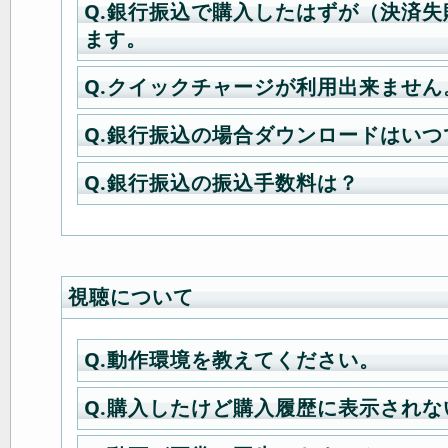
Q.銀行振込で購入したはずが（決済失
A.クレジット決済とEdy決済をご利
了しておりませんので、再度ご購入
応）
ます。
「購入履歴詳細ページ」にて（決済
ださい。
電話番号：0570-07-6000（03-3498-
ている場合は、決済が何らかの理由
Eメール：
creditinfo@credix-web.co
Q.クイックチャージが利用出来ません
A.現在ポイントシステムを利用した
らずキャンセル処理された結果とな
購入履歴一覧ページ
（当サイトにロ
※ 祝祭日を除いた毎週月・木曜日AM1
ており、その対応として銀行振込の
済失敗のご注文についてご請求が行
合のみ）
Q.銀行振込の場合ダウンロードはいつ
30(約30分間)は決済会社による定期
A.ご登録時に電話番号の記入をして
干変更しております。
ございません。
為、決済システムが一時停止いたしま
イックチャージのご利用が出来ませ
そのため、弊社でのお振り込み確認
決済失敗のご注文について再度ご要
Q.銀行振込の振込手数料は？
※ご注文が完了しているにも関わらず
A.銀行振込の場合は平日15時頃に第
帯をご利用下さい。
大変お手数ですが、一度目のクレジ
「決済失敗」という文字が表示され
数をおかけいたしますが始めからご
が届かない場合は、メール受信遅延
業を行い、確認出来次第ダウンロー
ご記入頂いた電話番号を、マイペー
お振込の確認が出来次第ダウンロー
くお願い致します。
A.振込手数料はお客様ご負担とさせ
によって受信拒否（またはフォルダ
配信致します。
●クレジットカード決済に関するご説
変更にてご登録下さい。
のでご安心ください。お振り込み確
決済失敗の購入履歴は確認のため一
ます。
れていることがあります。
お読みください→
くまで少々お待ちください。
てままになりますが、その後削除さ
弊社取引銀行は「東京三菱UFJ銀行」
15時以降にお振込でなるべく早くダ
視聴について
※2007年3月25日 11時よりＪＣＢ
ま放置していただいて問題ございま
たい場合は、大変お手数ですがお振
なり、為替の変動によりご請求額が
送って頂けますと、手続きを最短で
Q.動作環境を教えてください。
す。
■楽天Edy決済に関する問い合わせ先
株）CREDIX サポートセンター（36
Q.購入したけど購入履歴に表示されな
A.全ての商品がWindowsとMachin
※大変申し訳ございませんが、撮影が
応）
頂けます。