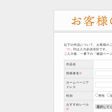
以下の作品について、お客様の
「
※
」印は入力必須項目です。
ご入力後、一番下の「確認ペー
作品名
投稿者名
※
ホームページア
ドレス
性別
男性
おすすめレベル
※