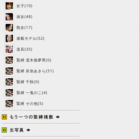
女子(10)
淑女(48)
熟女(17)
連載モデル(52)
道具(35)
緊縛 濡木痴夢男(0)
緊縛 奈加あきら(51)
緊縛 千秋(0)
緊縛 一鬼のこ(4)
緊縛 その他(5)