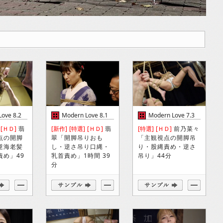
ove 8.2
Modern Love 8.1
Modern Love 7.3
[ＨＤ]
翡
[新作]
[特選]
[ＨＤ]
翡
[特選]
[ＨＤ]
前乃菜々
点の開脚
翠「開脚吊りおも
「主観視点の開脚吊
逆海老髪
し・逆さ吊り口縄・
り・股縄責め・逆さ
責め」49
乳首責め」1時間 39
吊り」44分
分