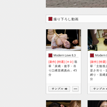
撮り下ろし動画
Modern Love 8.3
Modern L
[新作]
[特選]
[ＨＤ]
翡
[新作]
[特選]
翠「床縄・後手・吊
翠「主観視
り口縄首縄責め」45
逆さ吊り・
分
縛り・首縄
分