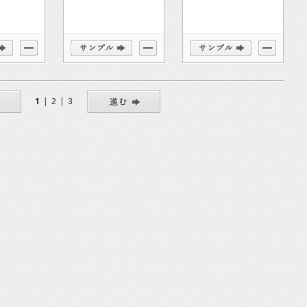
1
|
2
|
3