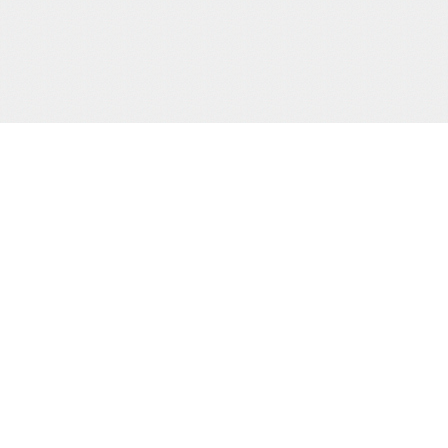
当サイト運営会社
運営：株式会社杉浦則夫写真事務所
住所：東京都新宿区荒木町16-403
電話：(03)-3357-2078
届け出(映像送信型性風俗特殊営業届出)
東京都公安委員会第20910号
届け出(無店舗型性風俗特殊営業届出)
東京都公安委員会第8025号