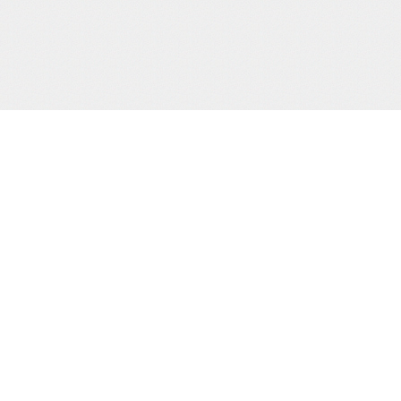
当サイトJCBカード決済代行会社
について
株式会社 CREDIX
基づく表示
カスタマーサポート（24時間365日)
TEL：0570-07-3210
（03-6832-1339）
縛桟敷
生写真
creditinfo@credix-web.co.jp
マイページ
Shimatomo Irish Limited,,Landscape
House Baldonnell Business Park,,
Baldonnell Dublin 22, DUBLIN, Ireland
用される法令・
取り組みを、