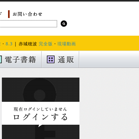
2
・
8.3
| 赤城穂波
完全版
・
現場動画