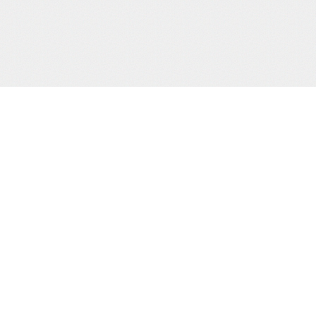
サポート/コンテンツメニュー
ご利用ガイド
お問合わせ
当サイト
プライバシーポリシー
特定商取引法に
HOME
撮り下ろし動画
もう一つの緊
電子書籍
通販
買物カゴの確認
お買物ID(無料)作成
プライバシーポリシー
お客様の個人情報の取り扱いに関して、適
規則を厳守するとともに、個人情報保護の
適正見直し改善に努めてまいります。