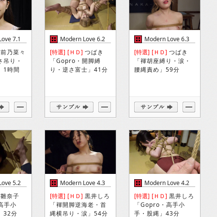
ove 7.1
Modern Love 6.2
Modern Love 6.3
前乃菜々
[特選]
[ＨＤ]
つばき
[特選]
[ＨＤ]
つばき
さ吊り・
「Gopro・開脚縛
「褌胡座縛り・涙・
」1時間
り・逆さ富士」41分
腰縄責め」59分
ove 5.2
Modern Love 4.3
Modern Love 4.2
雛奈子
[特選]
[ＨＤ]
黒井しろ
[特選]
[ＨＤ]
黒井しろ
・高手小
「褌開脚逆海老・首
「Gopro・高手小
」32分
縄横吊り・涙」54分
手・股縄」43分