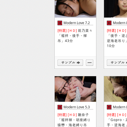
Modern Love 7.2
Modern L
[特選]
[ＨＤ]
前乃菜々
[特選]
[ＨＤ]
「襦袢・後手・褌
「後手・逆
吊」43分
逆海老吊り
10分
Modern Love 5.3
Modern L
[特選]
[ＨＤ]
雛奈子
[特選]
[ＨＤ]
「襦袢褌・胡座縛り
「Gopro
猿轡・海老縛り吊
手・逆海老