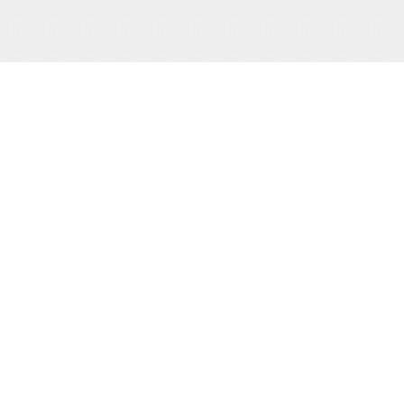
当サイトJCBカード決済代行会社
について
株式会社 CREDIX
基づく表示
カスタマーサポート（24時間365日)
TEL：0570-07-3210
（03-6832-1339）
縛桟敷
生写真
creditinfo@credix-web.co.jp
マイページ
Shimatomo Irish Limited,,Landscape
House Baldonnell Business Park,,
Baldonnell Dublin 22, DUBLIN, Ireland
用される法令・
取り組みを、