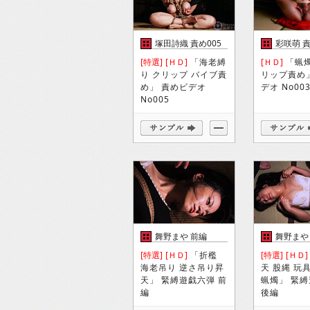
塚田詩織 責め005
彩咲萌 責
[特選]
[ＨＤ]
「海老縛
[ＨＤ]
「蝋燭
り クリップ バイブ責
リップ責め
め」 責めビデオ
デオ No00
No005
舞野まや 前編
舞野まや
[特選]
[ＨＤ]
「折檻
[特選]
[ＨＤ]
海老吊り 逆さ吊り昇
天 股縄 玩
天」 緊縛遊戯六弾 前
蝋燭」 緊
編
後編