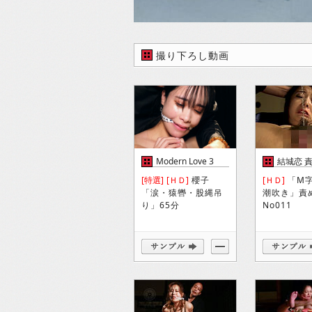
撮り下ろし動画
Modern Love 3
結城恋 責
[特選]
[ＨＤ]
櫻子
[ＨＤ]
「M
「涙・猿轡・股縄吊
潮吹き」責
り」65分
No011