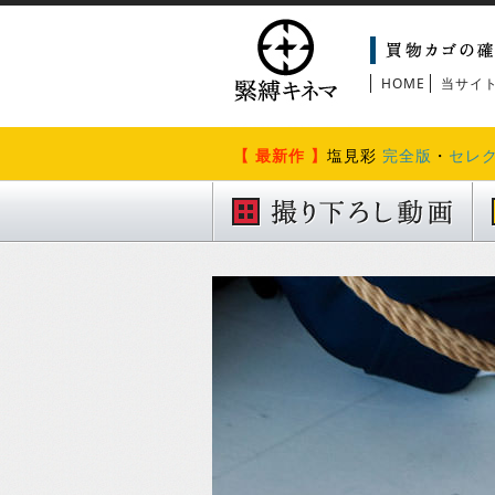
HOME
当サイ
【 最新作 】
塩見彩
完全版
・
セレ