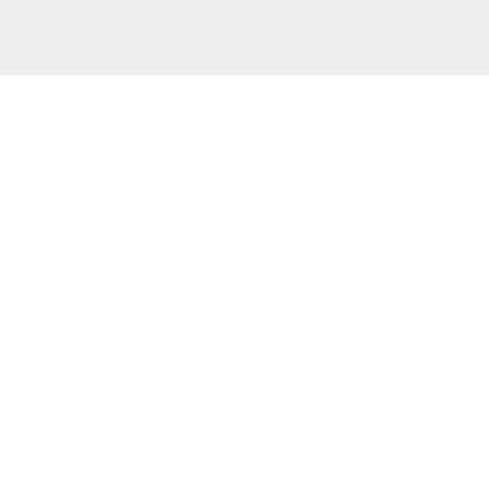
当サイト運営会社
運営：株式会社杉浦則夫写真事務所
住所：東京都新宿区荒木町16-403
電話：(03)-3357-2078
届け出(映像送信型性風俗特殊営業届出)
東京都公安委員会第20910号
届け出(無店舗型性風俗特殊営業届出)
東京都公安委員会第8025号