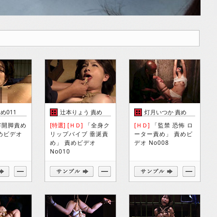
め011
辻本りょう 責め
灯月いつか 責め
010
008
字開脚責め
[特選]
[ＨＤ]
「全身ク
[ＨＤ]
「監禁 恐怖 ロ
めビデオ
リップバイブ 垂涎責
ーター責め」 責めビ
め」 責めビデオ
デオ No008
No010