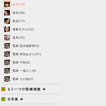
女子(10)
淑女(48)
熟女(17)
連載モデル(52)
道具(35)
緊縛 濡木痴夢男(0)
緊縛 奈加あきら(51)
緊縛 千秋(0)
緊縛 一鬼のこ(4)
緊縛 その他(5)