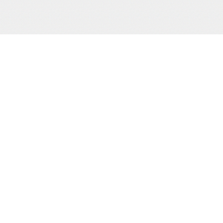
サポート/コンテンツメニュー
ご利用ガイド
お問合わせ
当サイト
プライバシーポリシー
特定商取引法に
HOME
撮り下ろし動画
もう一つの緊
電子書籍
通販
買物カゴの確認
お買物ID(無料)作成
プライバシーポリシー
お客様の個人情報の取り扱いに関して、適
規則を厳守するとともに、個人情報保護の
適正見直し改善に努めてまいります。