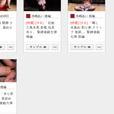
め003
水嶋あい 後編
水嶋あい 前編
 開脚 ク
[特選]
[ＨＤ]
「石抱
[特選]
[ＨＤ]
「晒し
」 責めビ
三角木馬 折檻 玩具
水責め 割り箸 クリッ
3
吊り」 緊縛遊戯七弾
プ 放尿,」 緊縛遊戯
後編
七弾 前編
 後編
「吊り昇
具 首絞め
縛遊戯六弾