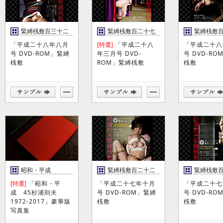
緊縛桟敷百三十二
緊縛桟敷百二十七
緊縛桟敷
巻
巻
巻
「平成二十八年八月
[特選]
「平成二十八
「平成二十八
号 DVD-ROM」緊縛
年三月号 DVD-
号 DVD-R
桟敷
ROM」緊縛桟敷
桟敷
昭和・平成
緊縛桟敷百二十二
緊縛桟敷
巻
巻
[特選]
「昭和・平
「平成二十七年十月
「平成二十七
成 45杉浦則夫
号 DVD-ROM」緊縛
号 DVD-R
1972-2017」豪華版
桟敷
桟敷
写真集