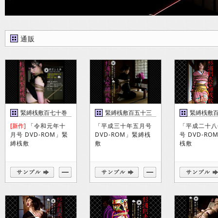
通販
緊縛桟敷百七十巻
緊縛桟敷百五十三
緊縛桟敷
巻
巻
[新作]
「令和元年十
「平成三十年五月号
「平成二十八
月号 DVD-ROM」緊
DVD-ROM」緊縛桟
号 DVD-R
縛桟敷
敷
桟敷