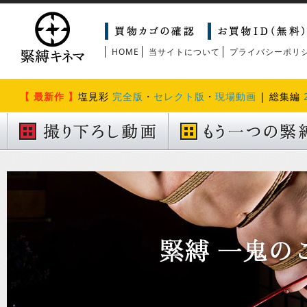
HOME
当サイトについて
プライバシーポリ
【 最新作 】
塩見彩
完全版
・
セレクト版
・
現場動画
| 総集編