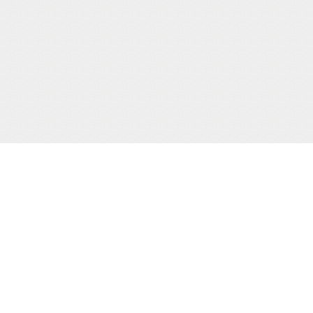
当サイトJCBカード決済代行会社
について
株式会社 CREDIX
基づく表示
カスタマーサポート（24時間365日)
TEL：0570-07-3210
（03-6832-1339）
縛桟敷
生写真
creditinfo@credix-web.co.jp
マイページ
Shimatomo Irish Limited,,Landscape