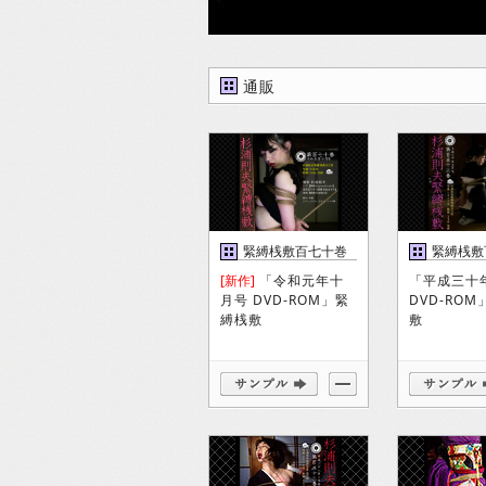
通販
緊縛桟敷百七十巻
緊縛桟敷
巻
[新作]
「令和元年十
「平成三十
月号 DVD-ROM」緊
DVD-RO
縛桟敷
敷