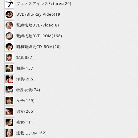
ブエノスアイレスPctures(20)
DVD/Blu-Ray Video(19)
緊縛桟敷DVD-Video(8)
緊縛桟敷DVD-ROM(168)
昭和緊縛史CD-ROM(20)
写真集(7)
和装(157)
洋装(205)
特殊衣装(74)
女子(129)
淑女(205)
熟女(111)
連載モデル(162)