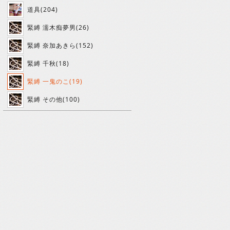
道具(204)
緊縛 濡木痴夢男(26)
緊縛 奈加あきら(152)
緊縛 千秋(18)
緊縛 一鬼のこ(19)
緊縛 その他(100)