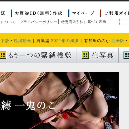
トについて
プライバシーポリシー
特定商取引法に基づく表示
クト版
・
現場動画
| 総集編
2021年の和服
| 有加里ののか
完全版
・