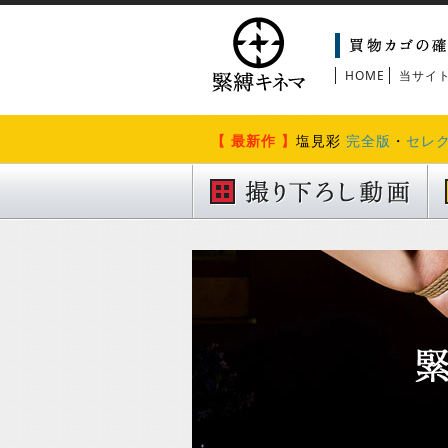
HOME
当サイ
【 最新作 】
塩見彩
完全版
・
セレ