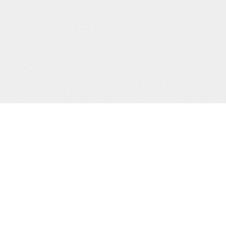
当サイト運営会社
運営：株式会社杉浦則夫写真事務所
住所：東京都新宿区荒木町16-403
電話：(03)-3357-2078
届け出(映像送信型性風俗特殊営業届出)
東京都公安委員会第20910号
届け出(無店舗型性風俗特殊営業届出)
東京都公安委員会第8025号