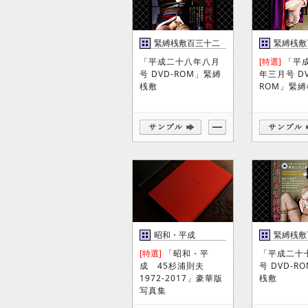
緊縛桟敷百三十二
緊縛桟敷
巻
巻
「平成二十八年八月
[特選]
「平
号 DVD-ROM」緊縛
年三月号 DV
桟敷
ROM」緊
昭和・平成
緊縛桟敷
巻
[特選]
「昭和・平
「平成二十
成 45杉浦則夫
号 DVD-R
1972-2017」豪華版
桟敷
写真集