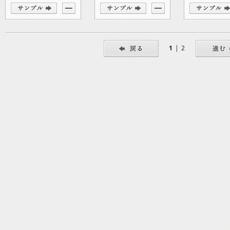
1
|
2