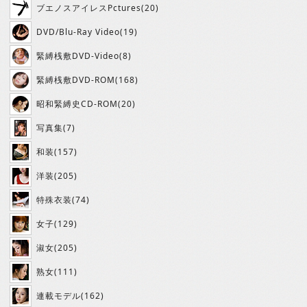
ブエノスアイレスPctures(20)
DVD/Blu-Ray Video(19)
緊縛桟敷DVD-Video(8)
緊縛桟敷DVD-ROM(168)
昭和緊縛史CD-ROM(20)
写真集(7)
和装(157)
洋装(205)
特殊衣装(74)
女子(129)
淑女(205)
熟女(111)
連載モデル(162)