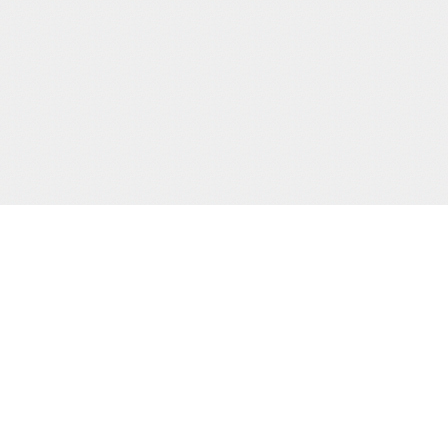
当サイトJCBカード決済代行会社
について
株式会社 CREDIX
基づく表示
カスタマーサポート（24時間365日)
TEL：0570-07-3210
（03-6832-1339）
縛桟敷
生写真
creditinfo@credix-web.co.jp
マイページ
Shimatomo Irish Limited,,Landscape