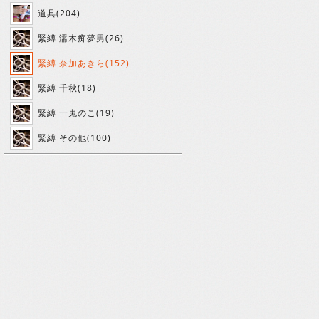
道具(204)
緊縛 濡木痴夢男(26)
緊縛 奈加あきら(152)
緊縛 千秋(18)
緊縛 一鬼のこ(19)
緊縛 その他(100)