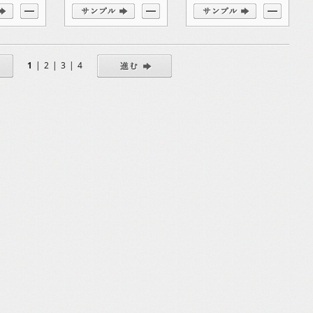
1
|
2
|
3
|
4