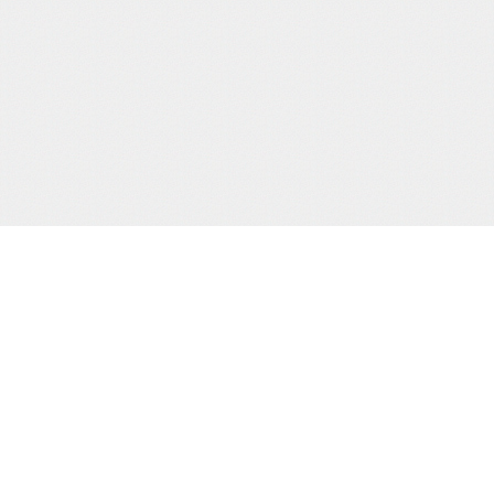
当サイト運営会社
運営：株式会社杉浦則夫写真事務所
住所：東京都新宿区荒木町16-403
電話：(03)-3357-2078
届け出(映像送信型性風俗特殊営業届出)
東京都公安委員会第20910号
届け出(無店舗型性風俗特殊営業届出)
東京都公安委員会第8025号