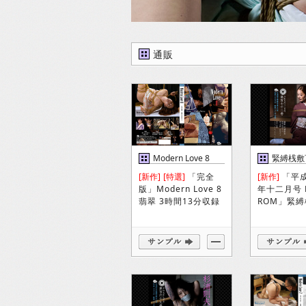
通販
Modern Love 8
緊縛桟敷
DVD
巻
[新作]
[特選]
「完全
[新作]
「平
版」Modern Love 8
年十二月号 
翡翠 3時間13分収録
ROM」緊