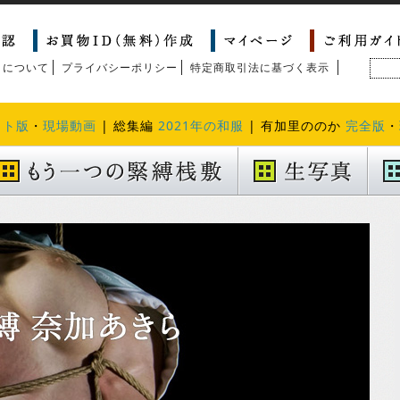
トについて
プライバシーポリシー
特定商取引法に基づく表示
クト版
・
現場動画
| 総集編
2021年の和服
| 有加里ののか
完全版
・