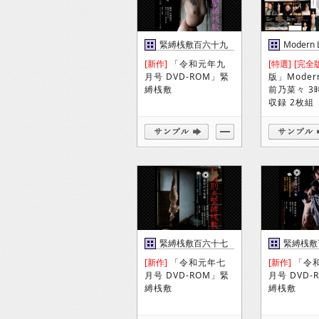
緊縛桟敷百六十九
Modern 
巻
DVD
[新作]
「令和元年九
[特選]
[完全
月号 DVD-ROM」緊
版」Modern
縛桟敷
前乃菜々 3
収録 2枚組
緊縛桟敷百六十七
緊縛桟敷
巻
巻
[新作]
「令和元年七
[新作]
「令
月号 DVD-ROM」緊
月号 DVD-
縛桟敷
縛桟敷