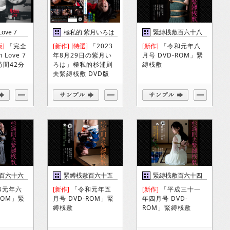
Love 7
極私的 紫月いろは
緊縛桟敷百六十八
DVD
巻
版]
「完全
[新作]
[特選]
「2023
[新作]
「令和元年八
 Love 7
年8月29日の紫月い
月号 DVD-ROM」緊
時間42分
ろは」極私的杉浦則
縛桟敷
夫緊縛桟敷 DVD版
百六十六
緊縛桟敷百六十五
緊縛桟敷百六十四
巻
巻
和元年六
[新作]
「令和元年五
[新作]
「平成三十一
ROM」緊
月号 DVD-ROM」緊
年四月号 DVD-
縛桟敷
ROM」緊縛桟敷