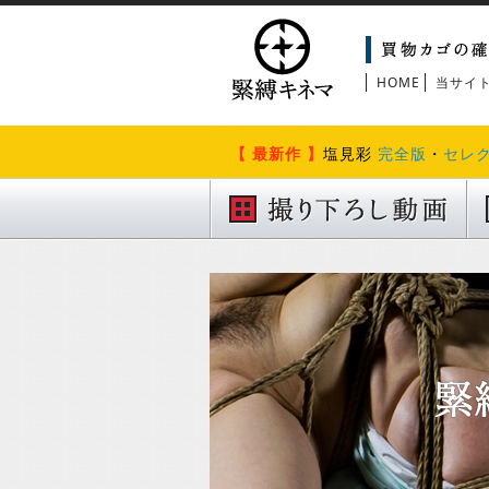
HOME
当サイ
【 最新作 】
塩見彩
完全版
・
セレ