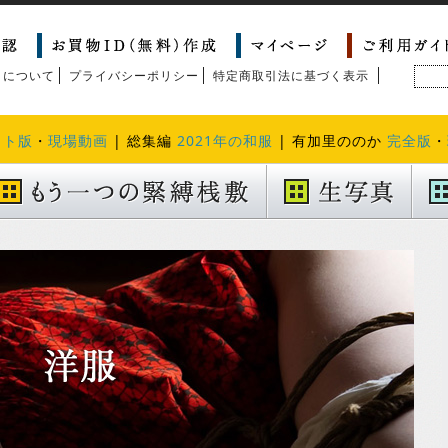
トについて
プライバシーポリシー
特定商取引法に基づく表示
クト版
・
現場動画
| 総集編
2021年の和服
| 有加里ののか
完全版
・