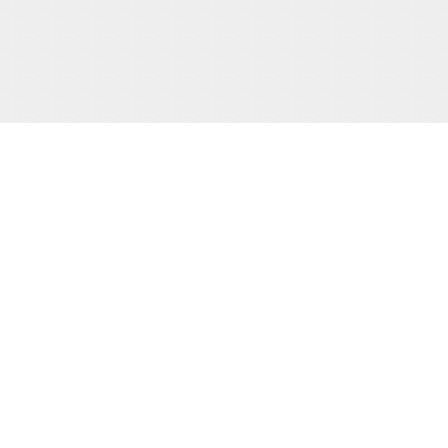
当サイトJCBカード決済代行会社
について
株式会社 CREDIX
基づく表示
カスタマーサポート（24時間365日)
TEL：0570-07-3210
（03-6832-1339）
縛桟敷
生写真
creditinfo@credix-web.co.jp
マイページ
Shimatomo Irish Limited,,Landscape
House Baldonnell Business Park,,
Baldonnell Dublin 22, DUBLIN, Ireland
用される法令・
取り組みを、