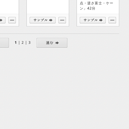
点・逆さ富士・ケー
ン」42分
1
|
2
|
3