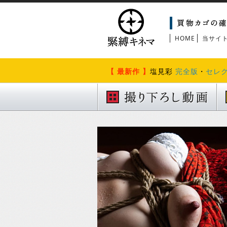
HOME
当サイ
【 最新作 】
塩見彩
完全版
・
セレ