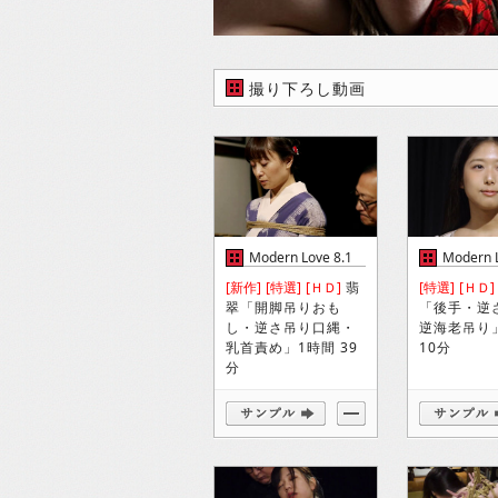
撮り下ろし動画
Modern Love 8.1
Modern L
[新作]
[特選]
[ＨＤ]
翡
[特選]
[ＨＤ]
翠「開脚吊りおも
「後手・逆
し・逆さ吊り口縄・
逆海老吊り
乳首責め」1時間 39
10分
分