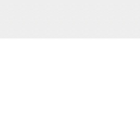
当サイト運営会社
運営：株式会社杉浦則夫写真事務所
住所：東京都新宿区荒木町16-403
電話：(03)-3357-2078
届け出(映像送信型性風俗特殊営業届出)
東京都公安委員会第20910号
届け出(無店舗型性風俗特殊営業届出)
東京都公安委員会第8025号