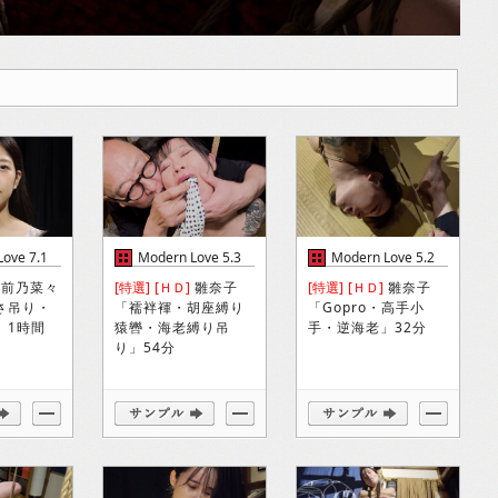
ove 7.1
Modern Love 5.3
Modern Love 5.2
前乃菜々
[特選]
[ＨＤ]
雛奈子
[特選]
[ＨＤ]
雛奈子
さ吊り・
「襦袢褌・胡座縛り
「Gopro・高手小
」1時間
猿轡・海老縛り吊
手・逆海老」32分
り」54分