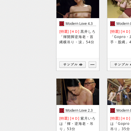
Modern Love 4.3
Modern L
[特選]
[ＨＤ]
黒井しろ
[特選]
[ＨＤ]
「褌開脚逆海老・首
「Gopro
縄横吊り・涙」54分
手・股縄」4
Modern Love 2.3
Modern L
[特選]
[ＨＤ]
紫月いろ
[特選]
[ＨＤ]
は「褌・逆海老・吊
は「Gopr
り」53分
吊り」35分