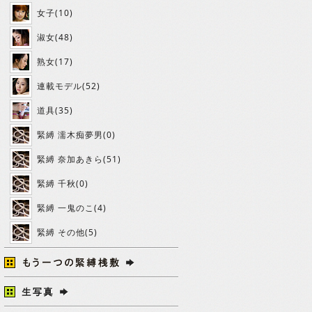
女子(10)
淑女(48)
熟女(17)
連載モデル(52)
道具(35)
緊縛 濡木痴夢男(0)
緊縛 奈加あきら(51)
緊縛 千秋(0)
緊縛 一鬼のこ(4)
緊縛 その他(5)