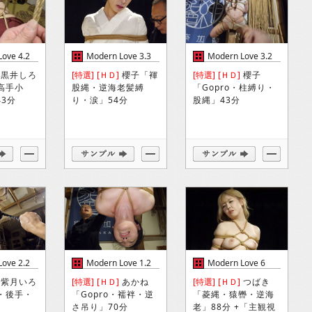
ove 4.2
Modern Love 3.3
Modern Love 3.2
黒井しろ
[特選]
[ＨＤ]
櫻子「褌
[特選]
[ＨＤ]
櫻子
・高手小
股縄・逆海老髪縛
「Gopro・柱縛り・
3分
り・涙」54分
股縄」43分
ove 2.2
Modern Love 1.2
Modern Love 6
紫月いろ
[特選]
[ＨＤ]
あかね
[特選]
[ＨＤ]
つばき
o・後手・
「Gopro・襦袢・逆
「菱縄・猿轡・逆海
さ吊り」70分
老」88分 +「主観視