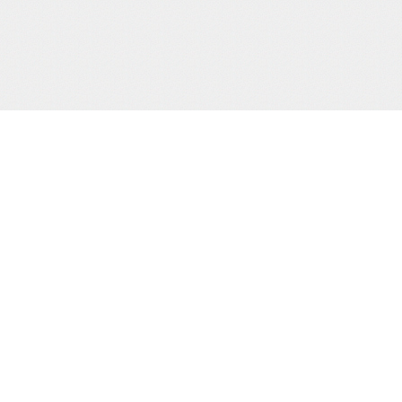
サポート/コンテンツメニュー
ご利用ガイド
お問合わせ
当サイト
プライバシーポリシー
特定商取引法に
HOME
撮り下ろし動画
もう一つの緊
電子書籍
通販
買物カゴの確認
お買物ID(無料)作成
プライバシーポリシー
お客様の個人情報の取り扱いに関して、適
規則を厳守するとともに、個人情報保護の
適正見直し改善に努めてまいります。