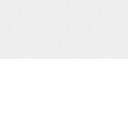
当サイトJCBカード決済代行会社
について
株式会社 CREDIX
基づく表示
カスタマーサポート（24時間365日)
TEL：0570-07-3210
（03-6832-1339）
縛桟敷
生写真
creditinfo@credix-web.co.jp
マイページ
Shimatomo Irish Limited,,Landscape