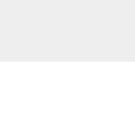
当サイト運営会社
運営：株式会社杉浦則夫写真事務所
住所：東京都新宿区荒木町16-403
電話：(03)-3357-2078
届け出(映像送信型性風俗特殊営業届出)
東京都公安委員会第20910号
届け出(無店舗型性風俗特殊営業届出)
東京都公安委員会第8025号