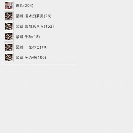
道具(204)
緊縛 濡木痴夢男(26)
緊縛 奈加あきら(152)
緊縛 千秋(18)
緊縛 一鬼のこ(19)
緊縛 その他(100)