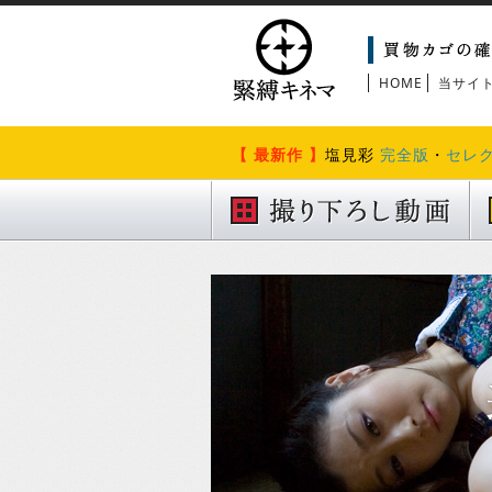
HOME
当サイ
【 最新作 】
塩見彩
完全版
・
セレ