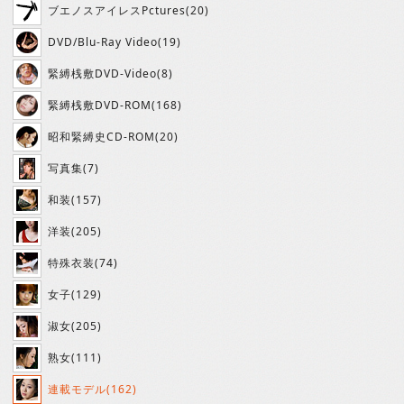
ブエノスアイレスPctures(20)
DVD/Blu-Ray Video(19)
緊縛桟敷DVD-Video(8)
緊縛桟敷DVD-ROM(168)
昭和緊縛史CD-ROM(20)
写真集(7)
和装(157)
洋装(205)
特殊衣装(74)
女子(129)
淑女(205)
熟女(111)
連載モデル(162)