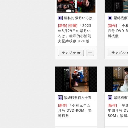
極私的 紫月いろは
緊縛桟敷
DVD
巻
[新作]
[特選]
「2023
[新作]
「令
年8月29日の紫月い
月号 DVD-
ろは」極私的杉浦則
縛桟敷
夫緊縛桟敷 DVD版
緊縛桟敷百六十五
緊縛桟敷
巻
巻
[新作]
「令和元年五
[新作]
「平
月号 DVD-ROM」緊
年四月号 DV
縛桟敷
ROM」緊