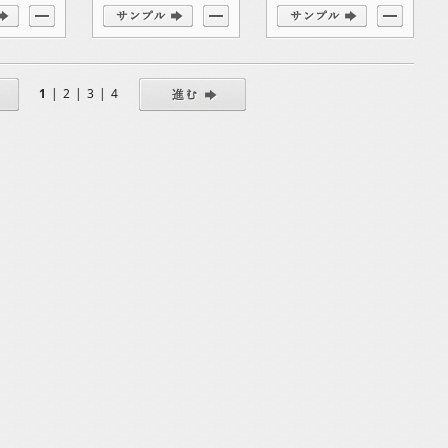
1
|
2
|
3
|
4