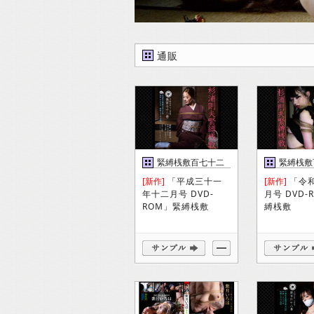
通販
緊縛桟敷百七十二
緊縛桟敷
巻
[新作]
「平成三十一
[新作]
「令
年十二月号 DVD-
月号 DVD-
ROM」緊縛桟敷
縛桟敷