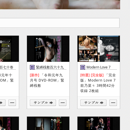
百七十巻
緊縛桟敷百六十九
Modern Love 7
巻
DVD
和元年十
[新作]
「令和元年九
[特選]
[完全版]
「完全
ROM」緊
月号 DVD-ROM」緊
版」Modern Love 7
縛桟敷
前乃菜々 3時間42分
収録 2枚組