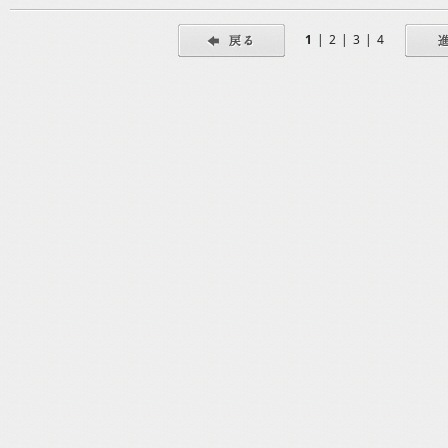
1
|
2
|
3
|
4