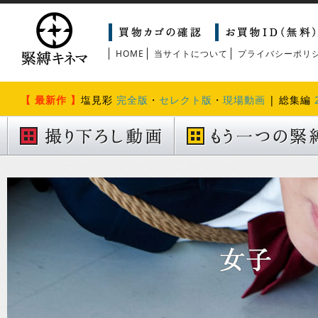
HOME
当サイトについて
プライバシーポリ
【 最新作 】
塩見彩
完全版
・
セレクト版
・
現場動画
| 総集編