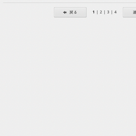
1
|
2
|
3
|
4