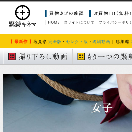
HOME
当サイトについて
プライバシーポリ
【 最新作 】
塩見彩
完全版
・
セレクト版
・
現場動画
| 総集編