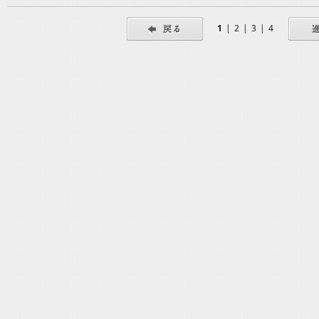
1
|
2
|
3
|
4