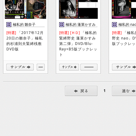
極私的 雛奈子
極私的 蓬莱かすみ
極私的 na
第二弾
[特選]
「2017年12月
[特選]
[ＨＤ]
「極私的
[特選]
「極私
20日の雛奈子」極私
緊縛野史 蓬莱かすみ
野史 nao」D
的杉浦則夫緊縛桟敷
第二弾」DVD/Blu-
版ブックレッ
DVD版
Ray+B5版ブックレッ
ト
1