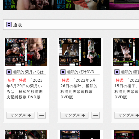
通販
極私的 紫月いろは
極私的 桜叶DVD
極私的 櫻
DVD
[新作]
[特選]
「2023
[特選]
「2022年5月
[特選]
「202
年8月29日の紫月い
26日の桜叶」極私的
15日の櫻子
ろは」極私的杉浦則
杉浦則夫緊縛桟敷
杉浦則夫緊縛
夫緊縛桟敷 DVD版
DVD版
DVD版