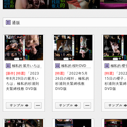
通販
極私的 紫月いろは
極私的 桜叶DVD
極私的 櫻
DVD
[新作]
[特選]
「2023
[特選]
「2022年5月
[特選]
「202
年8月29日の紫月い
26日の桜叶」極私的
15日の櫻子
ろは」極私的杉浦則
杉浦則夫緊縛桟敷
杉浦則夫緊縛
夫緊縛桟敷 DVD版
DVD版
DVD版