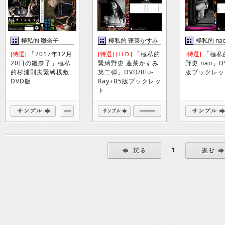
極私的 雛奈子
極私的 蓬莱かすみ
極私的 na
第二弾
[特選]
「2017年12月
[特選]
[ＨＤ]
「極私的
[特選]
「極私
20日の雛奈子」極私
緊縛野史 蓬莱かすみ
野史 nao」D
的杉浦則夫緊縛桟敷
第二弾」DVD/Blu-
版ブックレッ
DVD版
Ray+B5版ブックレッ
ト
1