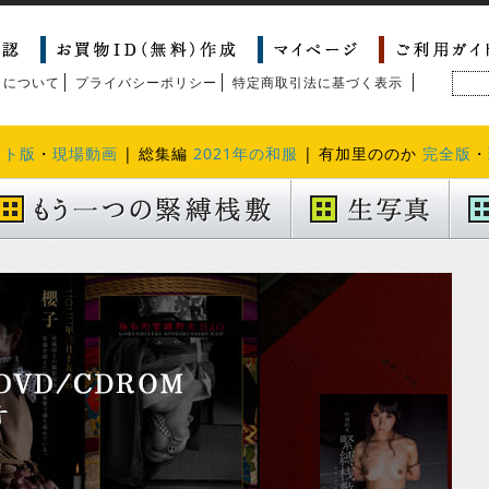
トについて
プライバシーポリシー
特定商取引法に基づく表示
クト版
・
現場動画
| 総集編
2021年の和服
| 有加里ののか
完全版
・