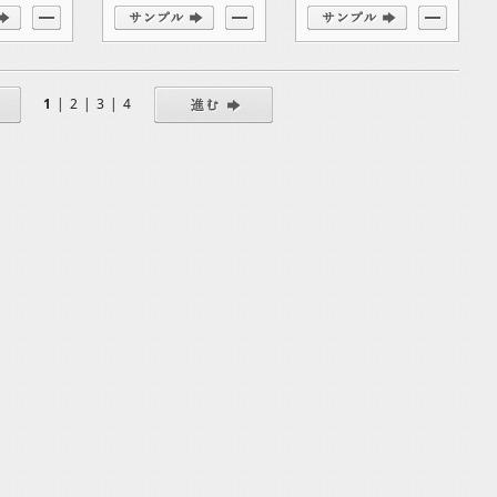
1
|
2
|
3
|
4