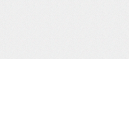
当サイトJCBカード決済代行会社
について
株式会社 CREDIX
基づく表示
カスタマーサポート（24時間365日)
TEL：0570-07-3210
（03-6832-1339）
縛桟敷
生写真
creditinfo@credix-web.co.jp
マイページ
Shimatomo Irish Limited,,Landscape