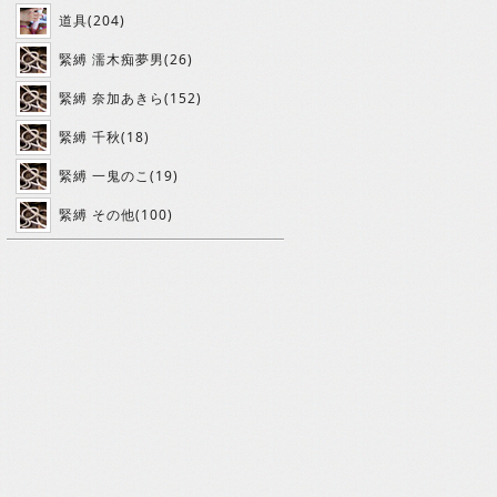
道具(204)
緊縛 濡木痴夢男(26)
緊縛 奈加あきら(152)
緊縛 千秋(18)
緊縛 一鬼のこ(19)
緊縛 その他(100)