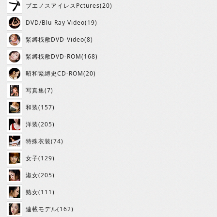
ブエノスアイレスPctures(20)
DVD/Blu-Ray Video(19)
緊縛桟敷DVD-Video(8)
緊縛桟敷DVD-ROM(168)
昭和緊縛史CD-ROM(20)
写真集(7)
和装(157)
洋装(205)
特殊衣装(74)
女子(129)
淑女(205)
熟女(111)
連載モデル(162)