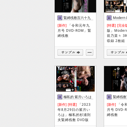
緊縛桟敷百六十九
Modern 
巻
DVD
[新作]
「令和元年九
[特選]
[完全
月号 DVD-ROM」緊
版」Modern
縛桟敷
前乃菜々 3
収録 2枚組
極私的 紫月いろは
緊縛桟敷
DVD
巻
[新作]
[特選]
「2023
[新作]
「令
年8月29日の紫月い
月号 DVD-
ろは」極私的杉浦則
縛桟敷
夫緊縛桟敷 DVD版