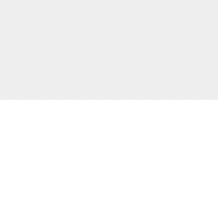
当サイト運営会社
運営：株式会社杉浦則夫写真事務所
住所：東京都新宿区荒木町16-403
電話：(03)-3357-2078
届け出(映像送信型性風俗特殊営業届出)
東京都公安委員会第20910号
届け出(無店舗型性風俗特殊営業届出)
東京都公安委員会第8025号