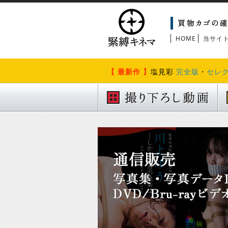
HOME
当サイ
【 最新作 】
塩見彩
完全版
・
セレ