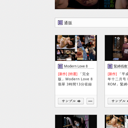
通販
Modern Love 8
緊縛桟敷
DVD
巻
[新作]
[特選]
「完全
[新作]
「平
版」Modern Love 8
年十二月号 
翡翠 3時間13分収録
ROM」緊