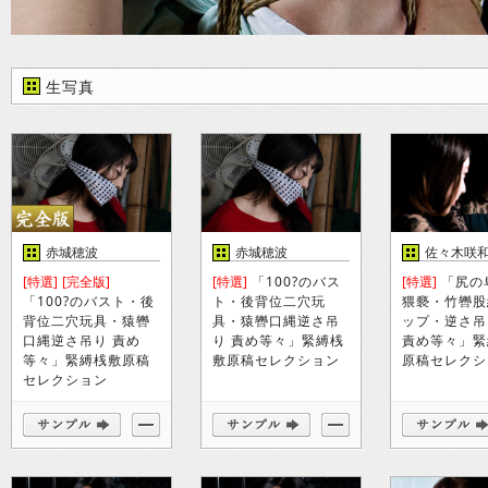
生写真
赤城穂波
赤城穂波
佐々木咲
[特選]
[完全版]
[特選]
「100?のバス
[特選]
「尻の
「100?のバスト・後
ト・後背位二穴玩
猥褻・竹轡股
背位二穴玩具・猿轡
具・猿轡口縄逆さ吊
ップ・逆さ吊
口縄逆さ吊り 責め
り 責め等々」緊縛桟
責め等々」緊
等々」緊縛桟敷原稿
敷原稿セレクション
原稿セレクシ
セレクション