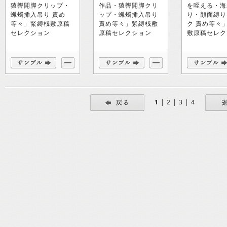
猿轡開脚クリップ・
作品・猿轡開脚クリ
を咥える・海
蝋燭挿入吊り 責め
ップ・蝋燭挿入吊り
り・顔面縛り
等々」緊縛桟敷原稿
責め等々」緊縛桟敷
ク 責め等々
セレクション
原稿セレクション
敷原稿セレク
1
|
2
|
3
|
4