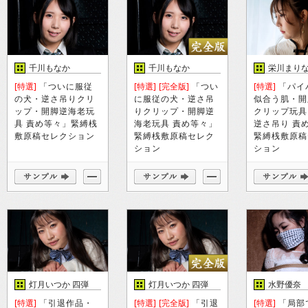
千川もなか
千川もなか
栄川まり
[特選]
「ついに服従
[特選]
[完全版]
「つい
[特選]
「パイ
の犬・逆さ吊りクリ
に服従の犬・逆さ吊
似合う肌・開
ップ・開脚逆海老玩
りクリップ・開脚逆
クリップ玩具
具 責め等々」緊縛桟
海老玩具 責め等々」
逆さ吊り 責
敷原稿セレクション
緊縛桟敷原稿セレク
緊縛桟敷原稿
ション
ション
灯月いつか 四弾
灯月いつか 四弾
水野優奈
[特選]
「引退作品・
[特選]
[完全版]
「引退
[特選]
「局部