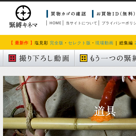
HOME
当サイトについて
プライバシーポリ
【 最新作 】
塩見彩
完全版
・
セレクト版
・
現場動画
| 総集編