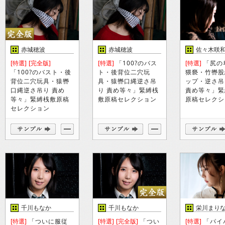
赤城穂波
赤城穂波
佐々木咲
[特選]
[完全版]
[特選]
「100?のバス
[特選]
「尻の
「100?のバスト・後
ト・後背位二穴玩
猥褻・竹轡股
背位二穴玩具・猿轡
具・猿轡口縄逆さ吊
ップ・逆さ吊
口縄逆さ吊り 責め
り 責め等々」緊縛桟
責め等々」緊
等々」緊縛桟敷原稿
敷原稿セレクション
原稿セレクシ
セレクション
千川もなか
千川もなか
栄川まり
[特選]
「ついに服従
[特選]
[完全版]
「つい
[特選]
「パイ