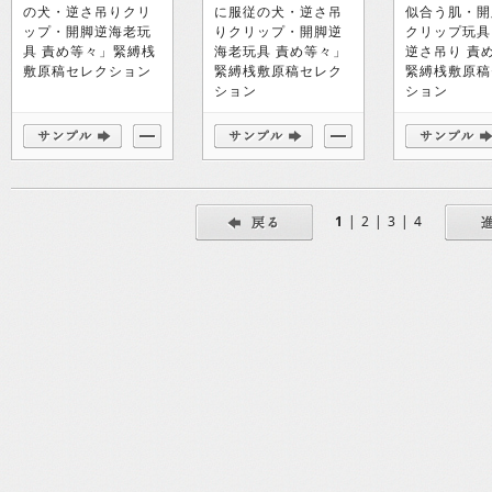
の犬・逆さ吊りクリ
に服従の犬・逆さ吊
似合う肌・開
ップ・開脚逆海老玩
りクリップ・開脚逆
クリップ玩具
具 責め等々」緊縛桟
海老玩具 責め等々」
逆さ吊り 責
敷原稿セレクション
緊縛桟敷原稿セレク
緊縛桟敷原稿
ション
ション
1
|
2
|
3
|
4