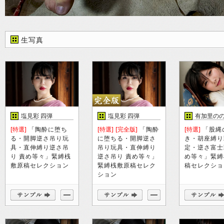
生写真
塩見彩 四弾
塩見彩 四弾
有加里の
[特選]
「陶酔に堕ち
[特選]
[完全版]
「陶酔
[特選]
「股縄
る・開脚逆さ吊り玩
に堕ちる・開脚逆さ
き・胡座縛り
具・直伸縛り逆さ吊
吊り玩具・直伸縛り
定・逆さ富士
り 責め等々」緊縛桟
逆さ吊り 責め等々」
め等々」緊縛
敷原稿セレクション
緊縛桟敷原稿セレク
稿セレクショ
ション