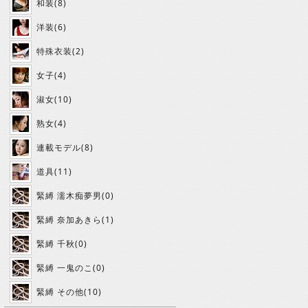
和装(8)
洋装(6)
特殊衣装(2)
女子(4)
淑女(10)
熟女(4)
連載モデル(8)
道具(11)
緊縛 濡木痴夢男(0)
緊縛 奈加あきら(1)
緊縛 千秋(0)
緊縛 一鬼のこ(0)
緊縛 その他(10)