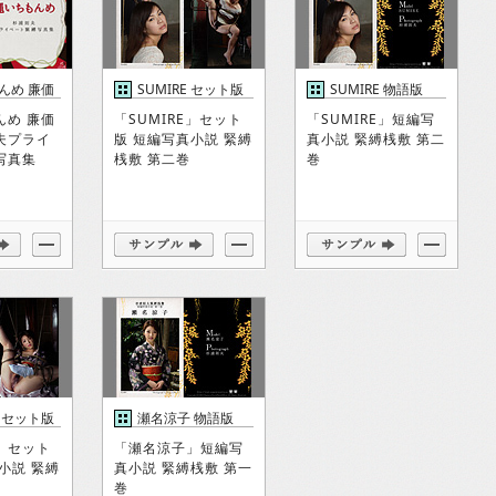
んめ 廉価
SUMIRE セット版
SUMIRE 物語版
んめ 廉価
「SUMIRE」セット
「SUMIRE」短編写
夫プライ
版 短編写真小説 緊縛
真小説 緊縛桟敷 第二
写真集
桟敷 第二巻
巻
 セット版
瀬名涼子 物語版
」セット
「瀬名涼子」短編写
小説 緊縛
真小説 緊縛桟敷 第一
巻