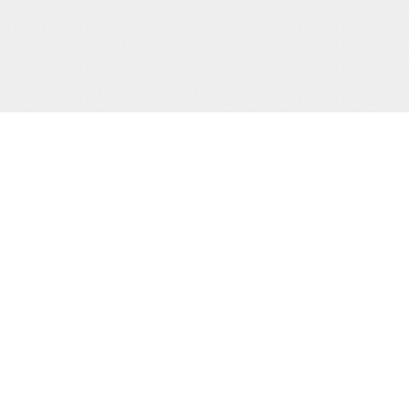
当サイトJCBカード決済代行会社
について
株式会社 CREDIX
基づく表示
カスタマーサポート（24時間365日)
TEL：0570-07-3210
（03-6832-1339）
縛桟敷
生写真
creditinfo@credix-web.co.jp
マイページ
Shimatomo Irish Limited,,Landscape
House Baldonnell Business Park,,
Baldonnell Dublin 22, DUBLIN, Ireland
用される法令・
取り組みを、