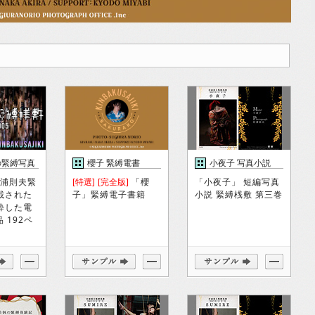
の緊縛写真
櫻子 緊縛電書
小夜子 写真小説
杉浦則夫緊
[特選]
[完全版]
「櫻
「小夜子」 短編写真
載された
子」緊縛電子書籍
小説 緊縛桟敷 第三巻
粋した電
 192ペ