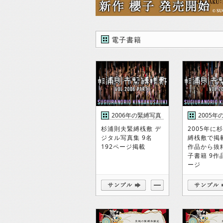
電子書籍
2006年の緊縛写真
2005年
集1
集
杉浦則夫緊縛桟敷 デ
2005年に
ジタル写真集 9名
縛桟敷で掲
192ページ掲載
作品から抜
子書籍 9作品
ージ