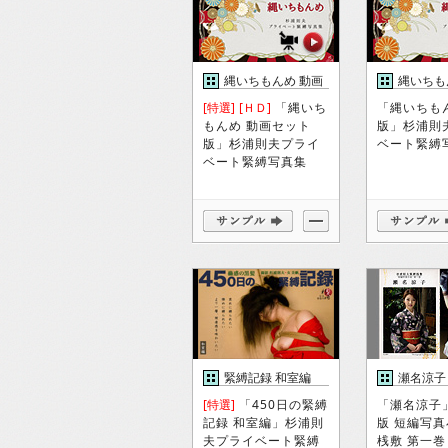
縄いちもんめ 動画
縄いちも
セット版
版
[特選]
[ＨＤ]
「縄いち
「縄いちも
もんめ 動画セット
版」杉浦則
版」杉浦則夫プライ
ベート緊縛
ベート緊縛写真集
緊縛記録 和室編
瀬名涼子
[特選]
「450日の緊縛
「瀬名涼子
記録 和室編」杉浦則
版 短編写真
夫プライベート緊縛
桟敷 第一巻