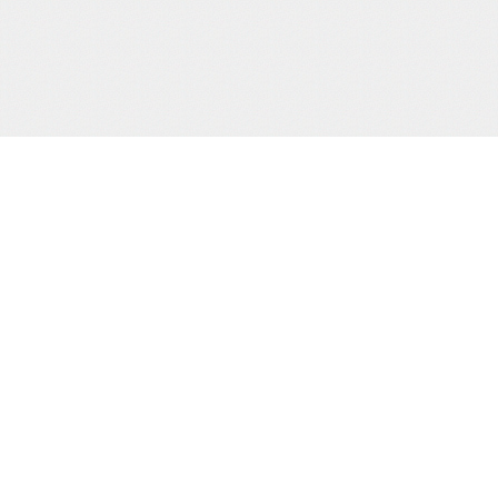
当サイト運営会社
運営：株式会社杉浦則夫写真事務所
住所：東京都新宿区荒木町16-403
電話：(03)-3357-2078
届け出(映像送信型性風俗特殊営業届出)
東京都公安委員会第20910号
届け出(無店舗型性風俗特殊営業届出)
東京都公安委員会第8025号