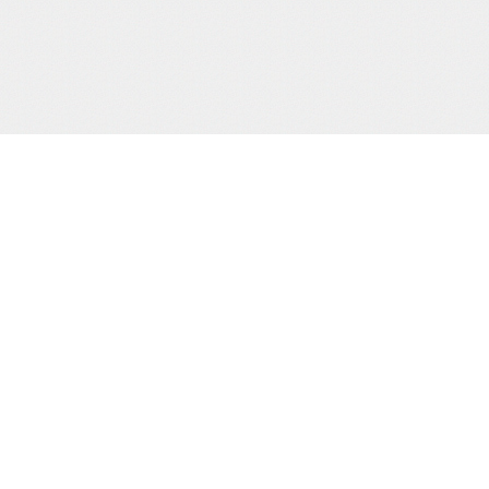
サポート/コンテンツメニュー
ご利用ガイド
お問合わせ
当サイト
プライバシーポリシー
特定商取引法に
HOME
撮り下ろし動画
もう一つの緊
電子書籍
通販
買物カゴの確認
お買物ID(無料)作成
プライバシーポリシー
お客様の個人情報の取り扱いに関して、適
規則を厳守するとともに、個人情報保護の
適正見直し改善に努めてまいります。