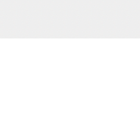
当サイトJCBカード決済代行会社
について
株式会社 CREDIX
基づく表示
カスタマーサポート（24時間365日)
TEL：0570-07-3210
（03-6832-1339）
縛桟敷
生写真
creditinfo@credix-web.co.jp
マイページ
Shimatomo Irish Limited,,Landscape
House Baldonnell Business Park,,
Baldonnell Dublin 22, DUBLIN, Ireland
用される法令・
取り組みを、