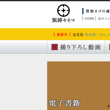
HOME
当サイ
【 最新作 】
塩見彩
完全版
・
セレ