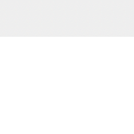
サポート/コンテンツメニュー
ご利用ガイド
お問合わせ
当サイト
プライバシーポリシー
特定商取引法に
HOME
撮り下ろし動画
もう一つの緊
電子書籍
通販
買物カゴの確認
お買物ID(無料)作成
プライバシーポリシー
お客様の個人情報の取り扱いに関して、適
規則を厳守するとともに、個人情報保護の
適正見直し改善に努めてまいります。