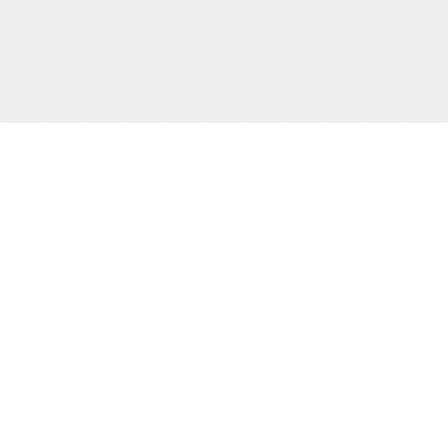
当サイト運営会社
運営：株式会社杉浦則夫写真事務所
住所：東京都新宿区荒木町16-403
電話：(03)-3357-2078
届け出(映像送信型性風俗特殊営業届出)
東京都公安委員会第20910号
届け出(無店舗型性風俗特殊営業届出)
東京都公安委員会第8025号