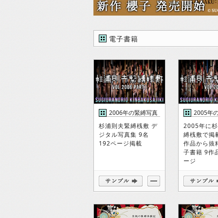
電子書籍
2006年の緊縛写真
2005年
集1
集
杉浦則夫緊縛桟敷 デ
2005年に
ジタル写真集 9名
縛桟敷で掲
192ページ掲載
作品から抜
子書籍 9作品
ージ