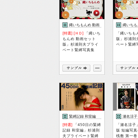
縄いちもんめ 動画
縄いちも
セット版
版
[特選]
[ＨＤ]
「縄いち
「縄いちも
もんめ 動画セット
版」杉浦則
版」杉浦則夫プライ
ベート緊縛
ベート緊縛写真集
緊縛記録 和室編
瀬名涼子
[特選]
「450日の緊縛
「瀬名涼子
記録 和室編」杉浦則
版 短編写真
夫プライベート緊縛
桟敷 第一巻