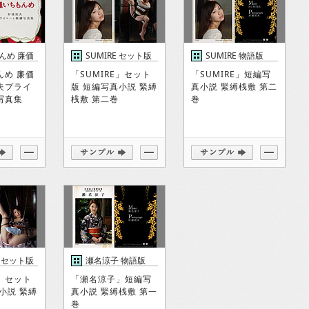
んめ 廉価
SUMIRE セット版
SUMIRE 物語版
んめ 廉価
「SUMIRE」セット
「SUMIRE」短編写
夫プライ
版 短編写真小説 緊縛
真小説 緊縛桟敷 第二
写真集
桟敷 第二巻
巻
 セット版
瀬名涼子 物語版
」セット
「瀬名涼子」短編写
小説 緊縛
真小説 緊縛桟敷 第一
巻