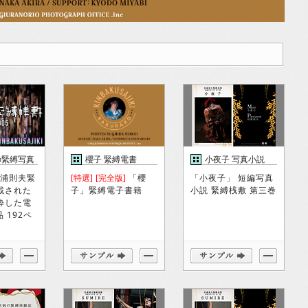
の緊縛写真
櫻子 緊縛電書
小夜子 写真小説
杉浦則夫緊
[特選]
[完全版]
「櫻
「小夜子」 短編写真
載された
子」緊縛電子書籍
小説 緊縛桟敷 第三巻
粋した電
 192ペ