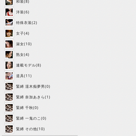
和装(8)
洋装(6)
特殊衣装(2)
女子(4)
淑女(10)
熟女(4)
連載モデル(8)
道具(11)
緊縛 濡木痴夢男(0)
緊縛 奈加あきら(1)
緊縛 千秋(0)
緊縛 一鬼のこ(0)
緊縛 その他(10)