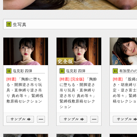
生写真
塩見彩 四弾
塩見彩 四弾
有加里の
[特選]
「陶酔に堕ち
[特選]
[完全版]
「陶酔
[特選]
「股縄
る・開脚逆さ吊り玩
に堕ちる・開脚逆さ
き・胡座縛り
具・直伸縛り逆さ吊
吊り玩具・直伸縛り
定・逆さ富士
り 責め等々」緊縛桟
逆さ吊り 責め等々」
め等々」緊縛
敷原稿セレクション
緊縛桟敷原稿セレク
稿セレクショ
ション