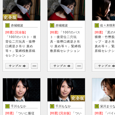
赤城穂波
赤城穂波
佐々木咲
[特選]
[完全版]
[特選]
「100?のバス
[特選]
「尻の
「100?のバスト・後
ト・後背位二穴玩
猥褻・竹轡股
背位二穴玩具・猿轡
具・猿轡口縄逆さ吊
ップ・逆さ吊
口縄逆さ吊り 責め
り 責め等々」緊縛桟
責め等々」緊
等々」緊縛桟敷原稿
敷原稿セレクション
原稿セレクシ
セレクション
千川もなか
千川もなか
栄川まり
[特選]
「ついに服従
[特選]
[完全版]
「つい
[特選]
「パイ