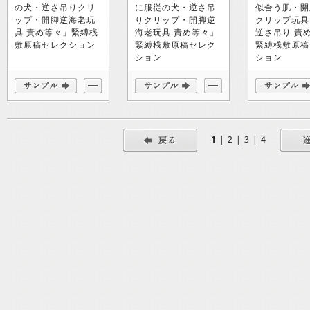
の犬・逆さ吊りクリ
に服従の犬・逆さ吊
似合う肌・開
ップ・開脚逆海老玩
りクリップ・開脚逆
クリップ玩具
具 責め等々」緊縛桟
海老玩具 責め等々」
逆さ吊り 責
敷原稿セレクション
緊縛桟敷原稿セレク
緊縛桟敷原稿
ション
ション
1
|
2
|
3
|
4