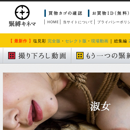
HOME
当サイトについて
プライバシーポリ
【 最新作 】
塩見彩
完全版
・
セレクト版
・
現場動画
| 総集編