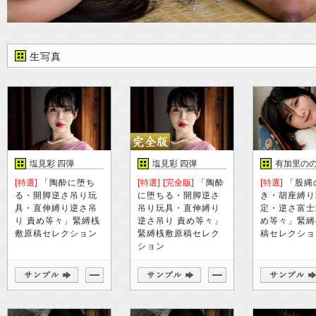
生写真
塩見彩 四弾
塩見彩 四弾
有加里の
[特選]
「陶酔に堕ち
[特選]
[完全版]
「陶酔
[特選]
「股縄
る・開脚逆さ吊り玩
に堕ちる・開脚逆さ
き・胡座縛り
具・直伸縛り逆さ吊
吊り玩具・直伸縛り
定・逆さ富士
り 責め等々」緊縛桟
逆さ吊り 責め等々」
め等々」緊縛
敷原稿セレクション
緊縛桟敷原稿セレク
稿セレクショ
ション