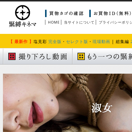
HOME
当サイトについて
プライバシーポリ
【 最新作 】
塩見彩
完全版
・
セレクト版
・
現場動画
| 総集編