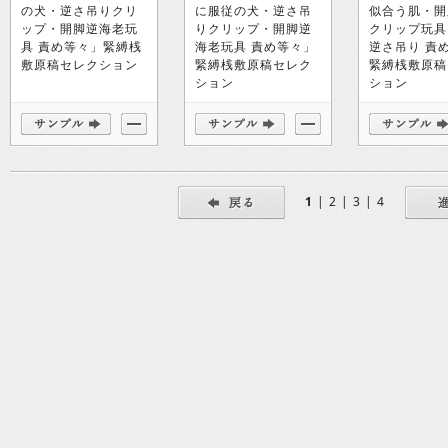
の犬・逆さ吊りクリ
に服従の犬・逆さ吊
似合う肌・開
ップ・開脚逆海老玩
りクリップ・開脚逆
クリップ玩具
具 責め等々」緊縛桟
海老玩具 責め等々」
逆さ吊り 責
敷原稿セレクション
緊縛桟敷原稿セレク
緊縛桟敷原稿
ション
ション
1
|
2
|
3
|
4