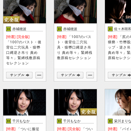
赤城穂波
赤城穂波
佐々木咲
[特選]
[完全版]
[特選]
「100?のバス
[特選]
「尻の
「100?のバスト・後
ト・後背位二穴玩
猥褻・竹轡股
背位二穴玩具・猿轡
具・猿轡口縄逆さ吊
ップ・逆さ吊
口縄逆さ吊り 責め
り 責め等々」緊縛桟
責め等々」緊
等々」緊縛桟敷原稿
敷原稿セレクション
原稿セレクシ
セレクション
千川もなか
千川もなか
栄川まり
[特選]
「ついに服従
[特選]
[完全版]
「つい
[特選]
「パイ