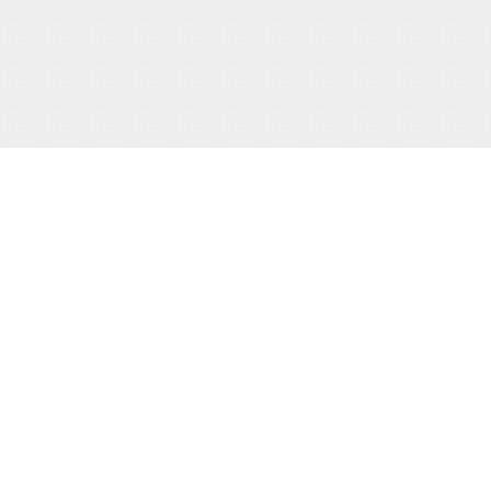
当サイト運営会社
運営：株式会社杉浦則夫写真事務所
住所：東京都新宿区荒木町16-403
電話：(03)-3357-2078
届け出(映像送信型性風俗特殊営業届出)
東京都公安委員会第20910号
届け出(無店舗型性風俗特殊営業届出)
東京都公安委員会第8025号