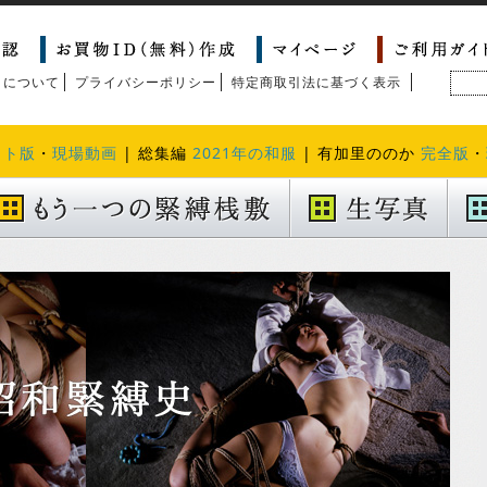
トについて
プライバシーポリシー
特定商取引法に基づく表示
クト版
・
現場動画
| 総集編
2021年の和服
| 有加里ののか
完全版
・