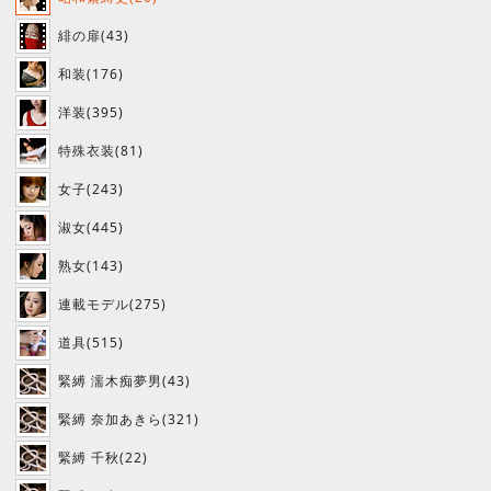
緋の扉(43)
和装(176)
洋装(395)
特殊衣装(81)
女子(243)
淑女(445)
熟女(143)
連載モデル(275)
道具(515)
緊縛 濡木痴夢男(43)
緊縛 奈加あきら(321)
緊縛 千秋(22)