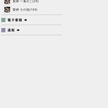
緊縛 一鬼のこ(29)
緊縛 その他(169)