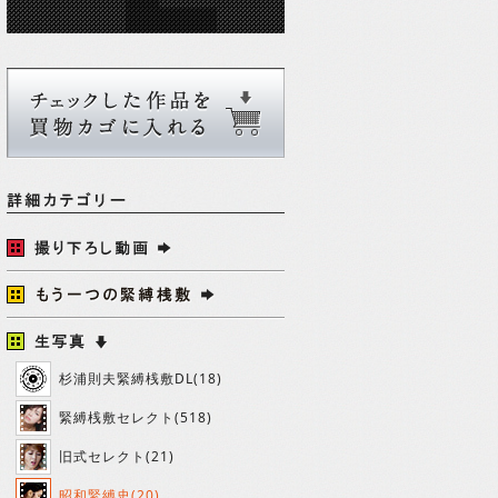
杉浦則夫緊縛桟敷DL(18)
緊縛桟敷セレクト(518)
旧式セレクト(21)
昭和緊縛史(20)