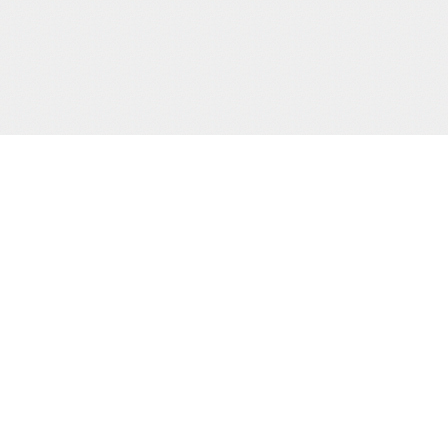
当サイトJCBカード決済代行会社
について
株式会社 CREDIX
基づく表示
カスタマーサポート（24時間365日)
TEL：0570-07-3210
（03-6832-1339）
縛桟敷
生写真
creditinfo@credix-web.co.jp
マイページ
Shimatomo Irish Limited,,Landscape
House Baldonnell Business Park,,
Baldonnell Dublin 22, DUBLIN, Ireland
用される法令・
取り組みを、