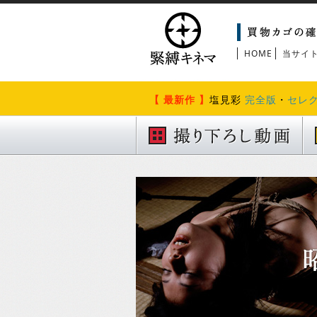
HOME
当サイ
【 最新作 】
塩見彩
完全版
・
セレ