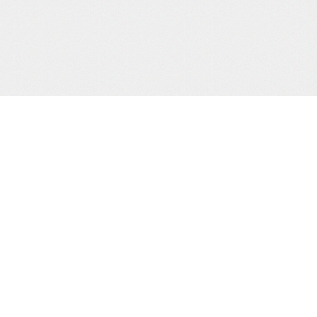
サポート/コンテンツメニュー
ご利用ガイド
お問合わせ
当サイト
プライバシーポリシー
特定商取引法に
HOME
撮り下ろし動画
もう一つの緊
電子書籍
通販
買物カゴの確認
お買物ID(無料)作成
プライバシーポリシー
お客様の個人情報の取り扱いに関して、適
規則を厳守するとともに、個人情報保護の