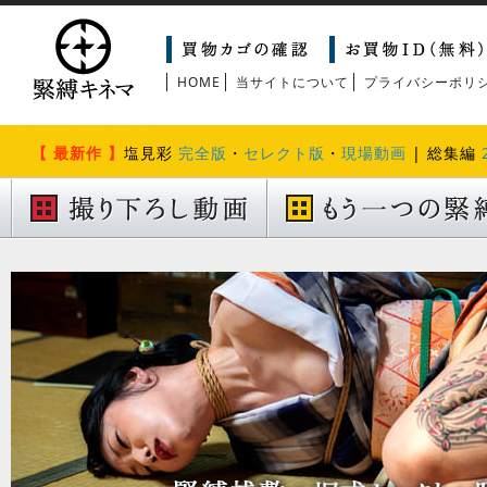
HOME
当サイトについて
プライバシーポリ
【 最新作 】
塩見彩
完全版
・
セレクト版
・
現場動画
| 総集編