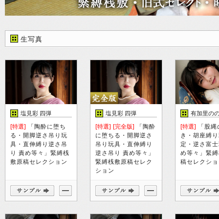
生写真
塩見彩 四弾
塩見彩 四弾
有加里の
[特選]
「陶酔に堕ち
[特選]
[完全版]
「陶酔
[特選]
「股縄
る・開脚逆さ吊り玩
に堕ちる・開脚逆さ
き・胡座縛り
具・直伸縛り逆さ吊
吊り玩具・直伸縛り
定・逆さ富士
り 責め等々」緊縛桟
逆さ吊り 責め等々」
め等々」緊縛
敷原稿セレクション
緊縛桟敷原稿セレク
稿セレクショ
ション