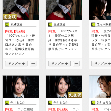
赤城穂波
赤城穂波
佐々木咲
[特選]
[完全版]
[特選]
「100?のバス
[特選]
「尻の
「100?のバスト・後
ト・後背位二穴玩
猥褻・竹轡股
背位二穴玩具・猿轡
具・猿轡口縄逆さ吊
ップ・逆さ吊
口縄逆さ吊り 責め
り 責め等々」緊縛桟
責め等々」緊
等々」緊縛桟敷原稿
敷原稿セレクション
原稿セレクシ
セレクション
千川もなか
千川もなか
栄川まり
[特選]
「ついに服従
[特選]
[完全版]
「つい
[特選]
「パイ