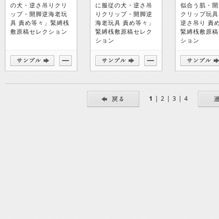
の犬・逆さ吊りクリ
に服従の犬・逆さ吊
似合う肌・開
ップ・開脚逆海老玩
りクリップ・開脚逆
クリップ玩具
具 責め等々」緊縛桟
海老玩具 責め等々」
逆さ吊り 責
敷原稿セレクション
緊縛桟敷原稿セレク
緊縛桟敷原稿
ション
ション
1
|
2
|
3
|
4