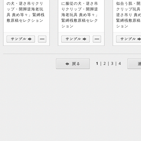
の犬・逆さ吊りクリ
に服従の犬・逆さ吊
似合う肌・開
ップ・開脚逆海老玩
りクリップ・開脚逆
クリップ玩具
具 責め等々」緊縛桟
海老玩具 責め等々」
逆さ吊り 責
敷原稿セレクション
緊縛桟敷原稿セレク
緊縛桟敷原稿
ション
ション
1
|
2
|
3
|
4