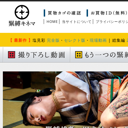
HOME
当サイトについて
プライバシーポリ
【 最新作 】
塩見彩
完全版
・
セレクト版
・
現場動画
| 総集編