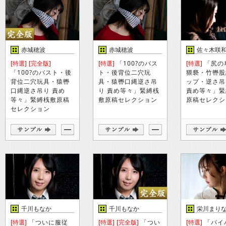
赤城穂波
赤城穂波
佐々木咲
[特選]
[完全版]
[特選]
「100?のバス
[特選]
「尻の
「100?のバスト・後
ト・後背位二穴玩
猥褻・竹轡股
背位二穴玩具・猿轡
具・猿轡口縄逆さ吊
ップ・逆さ吊
口縄逆さ吊り 責め
り 責め等々」緊縛桟
責め等々」緊
等々」緊縛桟敷原稿
敷原稿セレクション
原稿セレクシ
セレクション
千川もなか
千川もなか
栄川まり
[特選]
「ついに服従
[特選]
[完全版]
「つい
[特選]
「パイ