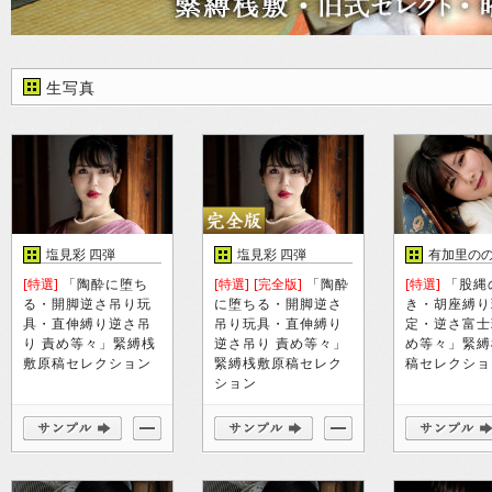
生写真
塩見彩 四弾
塩見彩 四弾
有加里の
[特選]
「陶酔に堕ち
[特選]
[完全版]
「陶酔
[特選]
「股縄
る・開脚逆さ吊り玩
に堕ちる・開脚逆さ
き・胡座縛り
具・直伸縛り逆さ吊
吊り玩具・直伸縛り
定・逆さ富士
り 責め等々」緊縛桟
逆さ吊り 責め等々」
め等々」緊縛
敷原稿セレクション
緊縛桟敷原稿セレク
稿セレクショ
ション