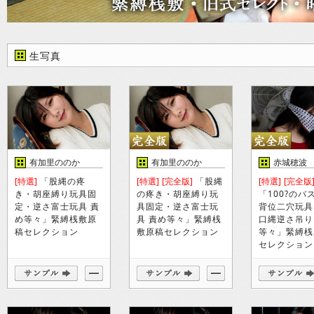
生写真
有加里ののか
有加里ののか
赤城穂波
[特選]
「股縄の疼
[特選]
[完全版]
「股縄
[特選]
[完全版
き・胡座縛り玩具固
の疼き・胡座縛り玩
「100?のバ
定・逆さ富士玩具 責
具固定・逆さ富士玩
背位二穴玩具
め等々」緊縛桟敷原
具 責め等々」緊縛桟
口縄逆さ吊り
稿セレクション
敷原稿セレクション
等々」緊縛桟
セレクション