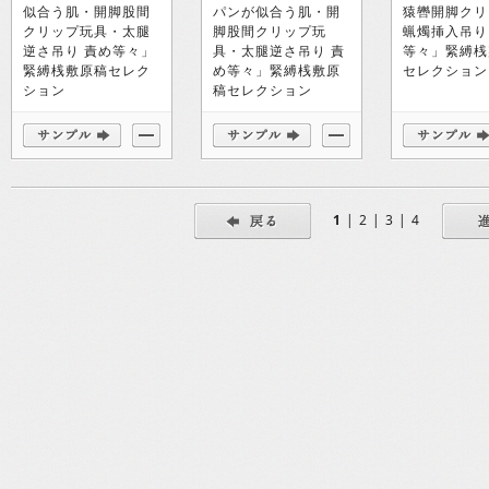
似合う肌・開脚股間
パンが似合う肌・開
猿轡開脚クリ
クリップ玩具・太腿
脚股間クリップ玩
蝋燭挿入吊り
逆さ吊り 責め等々」
具・太腿逆さ吊り 責
等々」緊縛桟
緊縛桟敷原稿セレク
め等々」緊縛桟敷原
セレクション
ション
稿セレクション
1
|
2
|
3
|
4