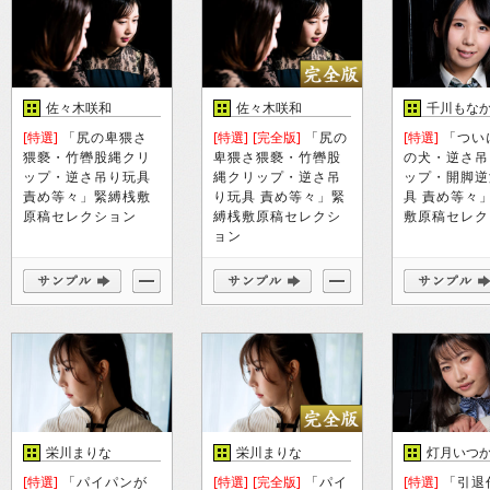
佐々木咲和
佐々木咲和
千川もな
[特選]
「尻の卑猥さ
[特選]
[完全版]
「尻の
[特選]
「つい
猥褻・竹轡股縄クリ
卑猥さ猥褻・竹轡股
の犬・逆さ吊
ップ・逆さ吊り玩具
縄クリップ・逆さ吊
ップ・開脚逆
責め等々」緊縛桟敷
り玩具 責め等々」緊
具 責め等々
原稿セレクション
縛桟敷原稿セレクシ
敷原稿セレク
ョン
栄川まりな
栄川まりな
灯月いつか
[特選]
「パイパンが
[特選]
[完全版]
「パイ
[特選]
「引退