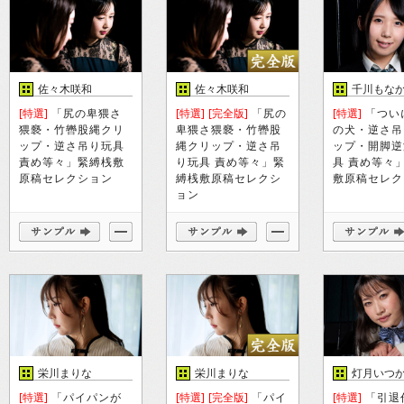
佐々木咲和
佐々木咲和
千川もな
[特選]
「尻の卑猥さ
[特選]
[完全版]
「尻の
[特選]
「つい
猥褻・竹轡股縄クリ
卑猥さ猥褻・竹轡股
の犬・逆さ吊
ップ・逆さ吊り玩具
縄クリップ・逆さ吊
ップ・開脚逆
責め等々」緊縛桟敷
り玩具 責め等々」緊
具 責め等々
原稿セレクション
縛桟敷原稿セレクシ
敷原稿セレク
ョン
栄川まりな
栄川まりな
灯月いつか
[特選]
「パイパンが
[特選]
[完全版]
「パイ
[特選]
「引退