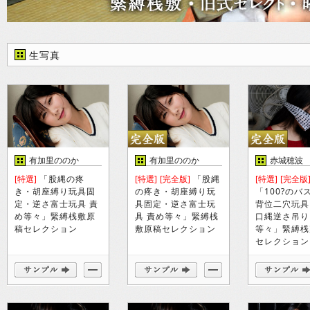
生写真
有加里ののか
有加里ののか
赤城穂波
[特選]
「股縄の疼
[特選]
[完全版]
「股縄
[特選]
[完全版
き・胡座縛り玩具固
の疼き・胡座縛り玩
「100?のバ
定・逆さ富士玩具 責
具固定・逆さ富士玩
背位二穴玩具
め等々」緊縛桟敷原
具 責め等々」緊縛桟
口縄逆さ吊り
稿セレクション
敷原稿セレクション
等々」緊縛桟
セレクション