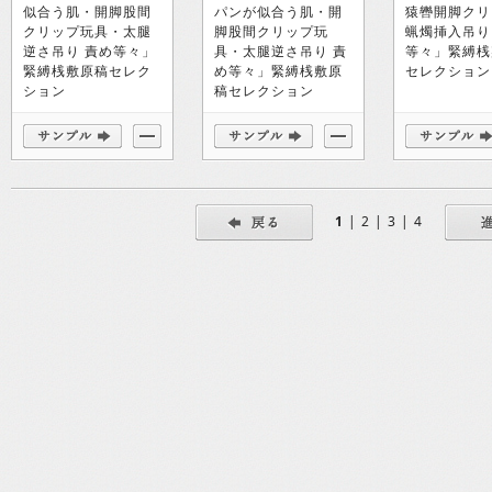
似合う肌・開脚股間
パンが似合う肌・開
猿轡開脚クリ
クリップ玩具・太腿
脚股間クリップ玩
蝋燭挿入吊り
逆さ吊り 責め等々」
具・太腿逆さ吊り 責
等々」緊縛桟
緊縛桟敷原稿セレク
め等々」緊縛桟敷原
セレクション
ション
稿セレクション
1
|
2
|
3
|
4