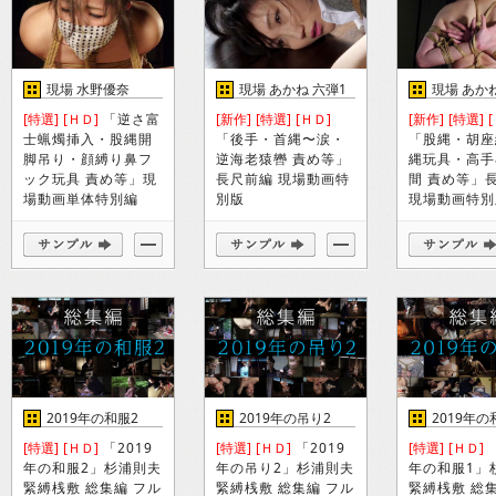
現場 水野優奈
現場 あかね 六弾1
現場 あか
[特選]
[ＨＤ]
「逆さ富
[新作]
[特選]
[ＨＤ]
[新作]
[特選]
士蝋燭挿入・股縄開
「後手・首縄〜涙・
「股縄・胡座
脚吊り・顔縛り鼻フ
逆海老猿轡 責め等」
縄玩具・高手
ック玩具 責め等」現
長尺前編 現場動画特
間 責め等」
場動画単体特別編
別版
現場動画特別
2019年の和服2
2019年の吊り2
2019年の
[特選]
[ＨＤ]
「2019
[特選]
[ＨＤ]
「2019
[特選]
[ＨＤ]
「
年の和服2」杉浦則夫
年の吊り2」杉浦則夫
年の和服1」
緊縛桟敷 総集編 フル
緊縛桟敷 総集編 フル
緊縛桟敷 総