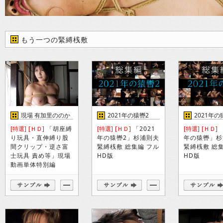
もう一つの緊縛桟敷
現場 有加里ののか
2021年の猿轡2
2021年の
[特選]
[ＨＤ]
「胡座縛
[特選]
[ＨＤ]
「2021
[特選]
[ＨＤ]
「
り玩具・直伸縛り股
年の猿轡2」杉浦則夫
年の猿轡」杉
間クリップ・逆さ富
緊縛桟敷 総集編 フル
緊縛桟敷 総
士玩具 責め等」現場
HD版
HD版
動画単体特別編