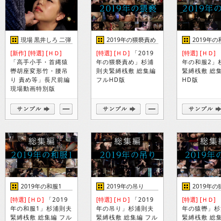
現場 黒井しろ 二弾
2019年の猥褻責め
2019年の
[新作]
[特選]
[ＨＤ]
[特選]
[ＨＤ]
「2019
[特選]
[ＨＤ]
「
「高手小手・首縄猿
年の猥褻責め」杉浦
年の和服2」
轡胡座変形竹・腰吊
則夫緊縛桟敷 総集編
緊縛桟敷 総
り 責め等」長尺前編
フルHD版
HD版
現場動画特別版
2019年の和服1
2019年の吊り
2019年の
[特選]
[ＨＤ]
「2019
[特選]
[ＨＤ]
「2019
[特選]
[ＨＤ]
「
年の和服1」杉浦則夫
年の吊り」杉浦則夫
年の猿轡」杉
緊縛桟敷 総集編 フル
緊縛桟敷 総集編 フル
緊縛桟敷 総