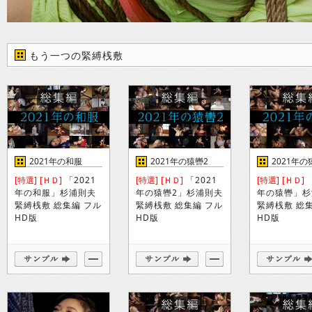
もう一つの緊縛桟敷
2021年の和服
2021年の猿轡2
2021年の
[特選]
[ＨＤ]
「2021
[特選]
[ＨＤ]
「2021
[特選]
[ＨＤ]
「
年の和服」杉浦則夫
年の猿轡2」杉浦則夫
年の猿轡」杉
緊縛桟敷 総集編 フル
緊縛桟敷 総集編 フル
緊縛桟敷 総
HD版
HD版
HD版