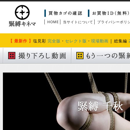
HOME
当サイトについて
プライバシーポリ
【 最新作 】
塩見彩
完全版
・
セレクト版
・
現場動画
| 総集編