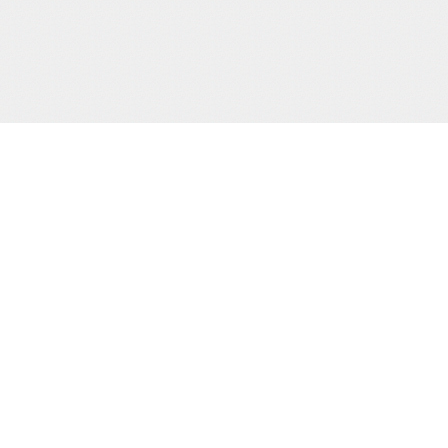
当サイトJCBカード決済代行会社
について
株式会社 CREDIX
基づく表示
カスタマーサポート（24時間365日)
TEL：0570-07-3210
（03-6832-1339）
縛桟敷
生写真
creditinfo@credix-web.co.jp
マイページ
Shimatomo Irish Limited,,Landscape
House Baldonnell Business Park,,
Baldonnell Dublin 22, DUBLIN, Ireland
用される法令・
取り組みを、