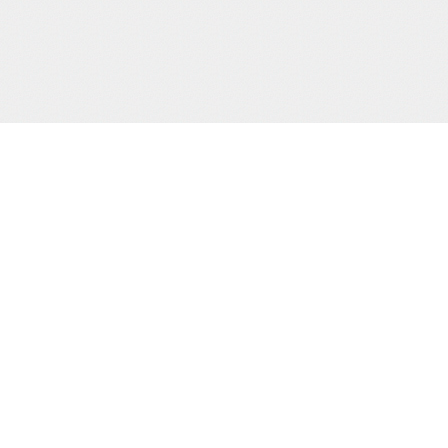
サポート/コンテンツメニュー
ご利用ガイド
お問合わせ
当サイト
プライバシーポリシー
特定商取引法に
HOME
撮り下ろし動画
もう一つの緊
電子書籍
通販
買物カゴの確認
お買物ID(無料)作成
プライバシーポリシー
お客様の個人情報の取り扱いに関して、適
規則を厳守するとともに、個人情報保護の
適正見直し改善に努めてまいります。