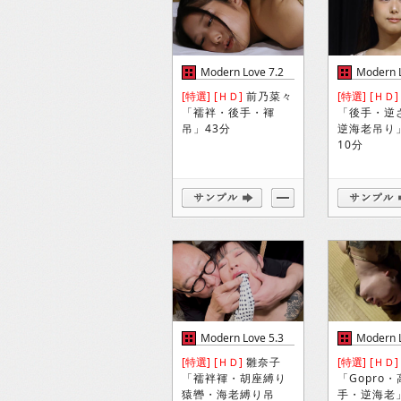
Modern Love 7.2
Modern L
[特選]
[ＨＤ]
前乃菜々
[特選]
[ＨＤ]
「襦袢・後手・褌
「後手・逆
吊」43分
逆海老吊り
10分
Modern Love 5.3
Modern L
[特選]
[ＨＤ]
雛奈子
[特選]
[ＨＤ]
「襦袢褌・胡座縛り
「Gopro
猿轡・海老縛り吊
手・逆海老