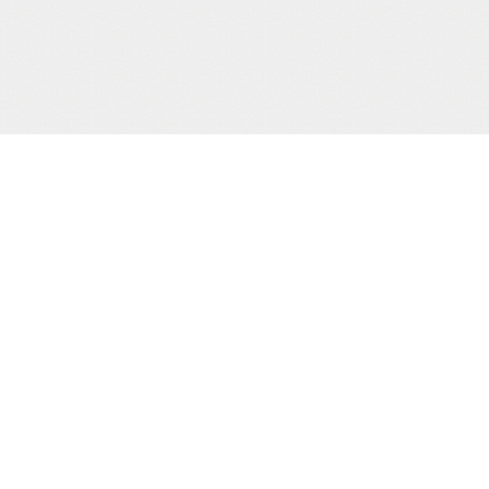
当サイト運営会社
運営：株式会社杉浦則夫写真事務所
住所：東京都新宿区荒木町16-403
電話：(03)-3357-2078
届け出(映像送信型性風俗特殊営業届出)
東京都公安委員会第20910号
届け出(無店舗型性風俗特殊営業届出)
東京都公安委員会第8025号