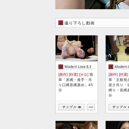
撮り下ろし動画
Modern Love 8.3
Modern L
[新作]
[特選]
[ＨＤ]
翡
[新作]
[特選]
翠「床縄・後手・吊
翠「主観視
り口縄首縄責め」45
逆さ吊り・
分
縛り・首縄
分