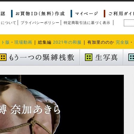
トについて
プライバシーポリシー
特定商取引法に基づく表示
クト版
・
現場動画
| 総集編
2021年の和服
| 有加里ののか
完全版
・