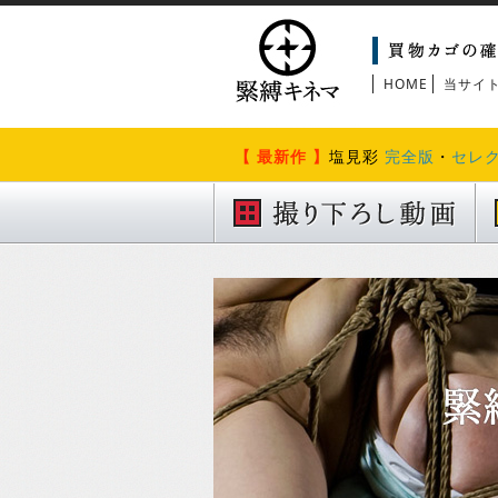
HOME
当サイ
【 最新作 】
塩見彩
完全版
・
セレ