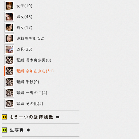
女子(10)
淑女(48)
熟女(17)
連載モデル(52)
道具(35)
緊縛 濡木痴夢男(0)
緊縛 奈加あきら(51)
緊縛 千秋(0)
緊縛 一鬼のこ(4)
緊縛 その他(5)