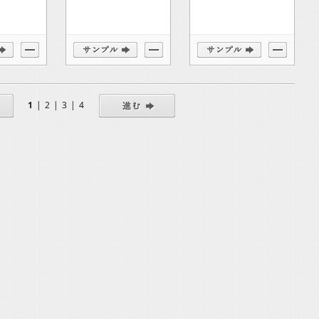
1
|
2
|
3
|
4