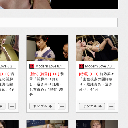
ove 8.2
Modern Love 8.1
Modern Love 7.3
[ＨＤ]
翡
[新作]
[特選]
[ＨＤ]
翡
[特選]
[ＨＤ]
前乃菜々
点の開脚
翠「開脚吊りおも
「主観視点の開脚吊
逆海老髪
し・逆さ吊り口縄・
り・股縄責め・逆さ
責め」49
乳首責め」1時間 39
吊り」44分
分