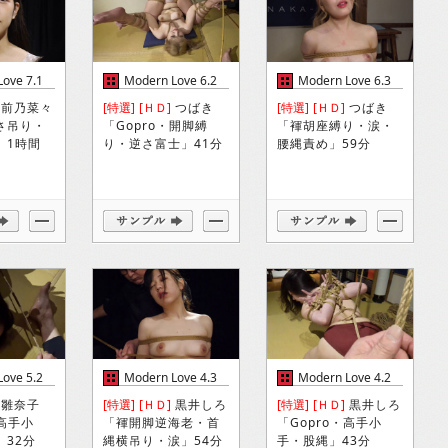
ove 7.1
Modern Love 6.2
Modern Love 6.3
前乃菜々
[特選]
[ＨＤ]
つばき
[特選]
[ＨＤ]
つばき
さ吊り・
「Gopro・開脚縛
「褌胡座縛り・涙・
」1時間
り・逆さ富士」41分
腰縄責め」59分
ove 5.2
Modern Love 4.3
Modern Love 4.2
雛奈子
[特選]
[ＨＤ]
黒井しろ
[特選]
[ＨＤ]
黒井しろ
・高手小
「褌開脚逆海老・首
「Gopro・高手小
」32分
縄横吊り・涙」54分
手・股縄」43分