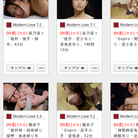
Modern Love 7.2
Modern Love 7.1
Modern Lo
[特選]
[ＨＤ]
前乃菜々
[特選]
[ＨＤ]
前乃菜々
[特選]
[ＨＤ]
「襦袢・後手・褌
「後手・逆さ吊り・
「Gopro・
吊」43分
逆海老吊り」1時間
り・逆さ富士
10分
Modern Love 5.3
Modern Love 5.2
Modern Lo
[特選]
[ＨＤ]
雛奈子
[特選]
[ＨＤ]
雛奈子
[特選]
[ＨＤ]
「襦袢褌・胡座縛り
「Gopro・高手小
「褌開脚逆海
猿轡・海老縛り吊
手・逆海老」32分
縄横吊り・涙