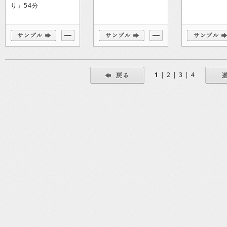
り」54分
1
|
2
|
3
|
4