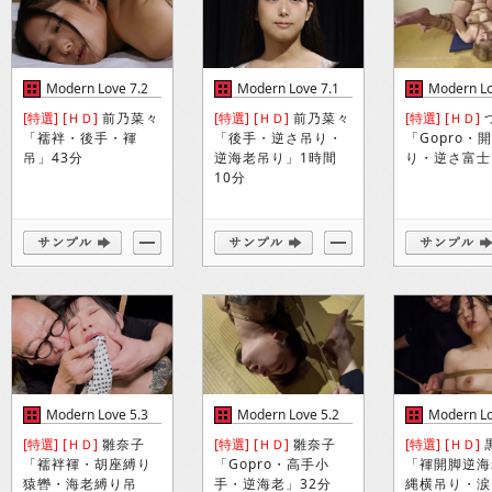
Modern Love 7.2
Modern Love 7.1
Modern Lo
[特選]
[ＨＤ]
前乃菜々
[特選]
[ＨＤ]
前乃菜々
[特選]
[ＨＤ]
「襦袢・後手・褌
「後手・逆さ吊り・
「Gopro・
吊」43分
逆海老吊り」1時間
り・逆さ富士
10分
Modern Love 5.3
Modern Love 5.2
Modern Lo
[特選]
[ＨＤ]
雛奈子
[特選]
[ＨＤ]
雛奈子
[特選]
[ＨＤ]
「襦袢褌・胡座縛り
「Gopro・高手小
「褌開脚逆海
猿轡・海老縛り吊
手・逆海老」32分
縄横吊り・涙