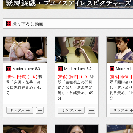
撮り下ろし動画
Modern Love 8.3
Modern Love 8.2
Modern Lo
[新作]
[特選]
[ＨＤ]
翡
[新作]
[特選]
[ＨＤ]
翡
[新作]
[特選]
翠「床縄・後手・吊
翠「主観視点の開脚
翠「開脚吊り
り口縄首縄責め」45
逆さ吊り・逆海老髪
し・逆さ吊り
分
縛り・首縄責め」49
乳首責め」1時
分
分