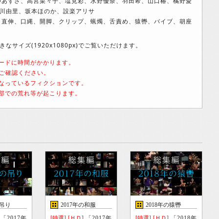
岬あずさ、高宮菜々子、塩見彩、水野優奈、羽田希、山口椿、橘野愛
川由里、坂本ほのか、設楽アリサ
、直伸、口縄、開脚、クリップ、蝋燭、舌責め、猿轡、バイブ、胡座
サイズ(1920x1080px)でご覧いただけます。
ードに時間がかかります。
をご確認ください。
なっているフィクションです。
部での荒れ等が起こります。
の吊り
2017年の和服
2018年の猿轡
「2017年
[特選]
[ＨＤ]
「2017年
[特選]
[ＨＤ]
「2018年