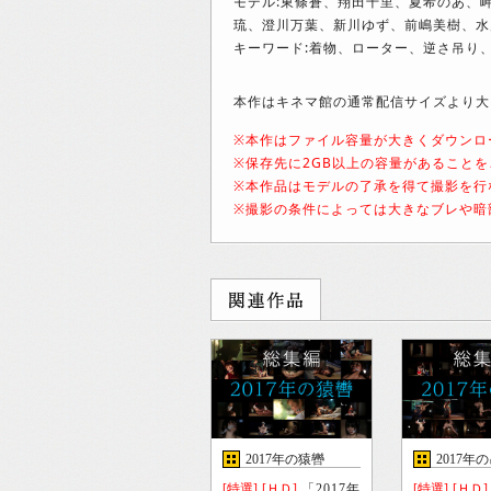
モデル:東條蒼、翔田千里、夏希のあ、
琉、澄川万葉、新川ゆず、前嶋美樹、水
キーワード:着物、ローター、逆さ吊り
本作はキネマ館の通常配信サイズより大きな
※本作はファイル容量が大きくダウンロ
※保存先に2GB以上の容量があること
※本作品はモデルの了承を得て撮影を行
※撮影の条件によっては大きなブレや暗
2017年の猿轡
2017年
[特選]
[ＨＤ]
「2017年
[特選]
[ＨＤ]