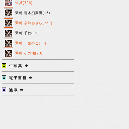
道具(326)
緊縛 濡木痴夢男(15)
緊縛 奈加あきら(269)
緊縛 千秋(11)
緊縛 一鬼のこ(30)
緊縛 その他(93)