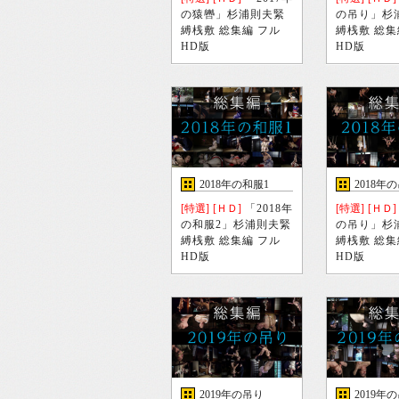
の猿轡」杉浦則夫緊
の吊り」杉
縛桟敷 総集編 フル
縛桟敷 総集
HD版
HD版
2018年の和服1
2018年
[特選]
[ＨＤ]
「2018年
[特選]
[ＨＤ]
の和服2」杉浦則夫緊
の吊り」杉
縛桟敷 総集編 フル
縛桟敷 総集
HD版
HD版
2019年の吊り
2019年