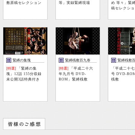
敷原稿セレクション
等」実録緊縛現場
め 等々」緊
稿セレクショ
緊縛の集塊
緊縛桟敷百九巻
緊縛桟敷
巻
[特選]
「緊縛の集
[特選]
「平成二十六
「平成二十七
塊」12話 155分収録
年九月号 DVD-
号 DVD-R
未公開3話特典付き
ROM」緊縛桟敷
桟敷