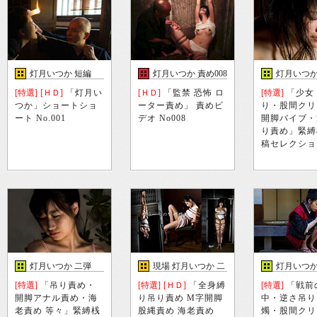
灯月いつか 短編
灯月いつか 責め008
灯月いつか
[特選]
[ＨＤ]
「灯月い
[ＨＤ]
「監禁 恐怖 ロ
[特選]
「少女
つか」ショートショ
ーター責め」 責めビ
り・股間クリ
ート No.001
デオ No008
開脚バイブ・
り責め」緊縛
稿セレクショ
灯月いつか 二弾
現場 灯月いつか 二
灯月いつか
弾
[特選]
「吊り責め・
[特選]
[ＨＤ]
「全身縛
[特選]
「戦前
開脚アナル責め・海
り吊り責め M字開脚
中・逆さ吊り
老責め 等々」緊縛桟
股縄責め 海老責め
燭・股間クリ