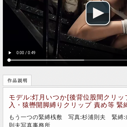
モデル:灯月いつか[後背位股間クリ
入・猿轡開脚縛りクリップ 責め等 緊縛L
もう一つの緊縛桟敷 写真:杉浦則夫 緊縛:
則夫写真事務所