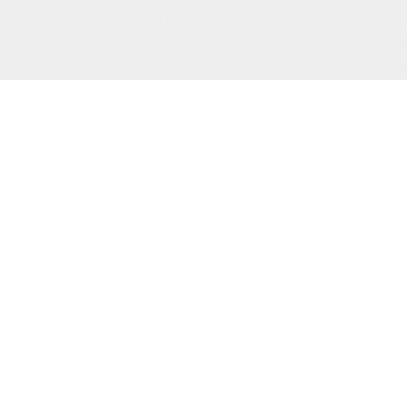
サポート/コンテンツメニュー
当
ご利用ガイド
お問合わせ
当サイトについて
株
プライバシーポリシー
特定商取引法に基づく表示
カ
TE
（0
HOME
撮り下ろし動画
もう一つの緊縛桟敷
生写真
cr
電子書籍
通販
買物カゴの確認
お買物ID(無料)作成
マイページ
Sh
Ho
プライバシーポリシー
Ba
お客様の個人情報の取り扱いに関して、適用される法令・
規則を厳守するとともに、個人情報保護の取り組みを、
適正見直し改善に努めてまいります。