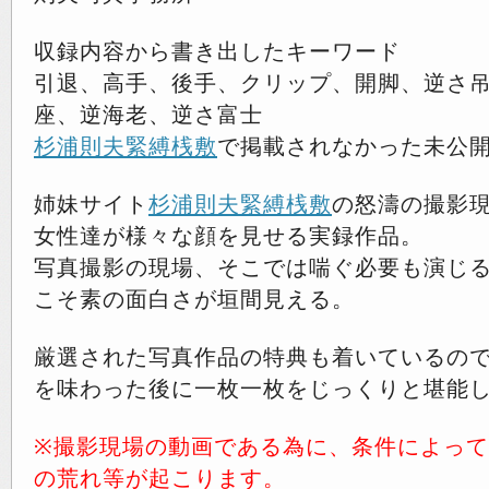
収録内容から書き出したキーワード
引退、高手、後手、クリップ、開脚、逆さ
座、逆海老、逆さ富士
杉浦則夫緊縛桟敷
で掲載されなかった未公
姉妹サイト
杉浦則夫緊縛桟敷
の怒濤の撮影
女性達が様々な顔を見せる実録作品。
写真撮影の現場、そこでは喘ぐ必要も演じ
こそ素の面白さが垣間見える。
厳選された写真作品の特典も着いているの
を味わった後に一枚一枚をじっくりと堪能
※撮影現場の動画である為に、条件によっ
の荒れ等が起こります。