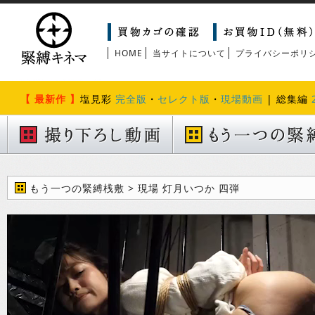
HOME
当サイトについて
プライバシーポリ
【 最新作 】
塩見彩
完全版
・
セレクト版
・
現場動画
| 総集編
もう一つの緊縛桟敷 > 現場 灯月いつか 四弾