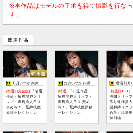
※本作品はモデルの了承を得て撮影を行な
す。
灯月いつか 四弾
灯月いつか 四弾
現場 灯月
弾
[特選]
[完全版]
「引退
[特選]
「引退作品・
[特選]
[ＨＤ]
作品・猿轡開脚クリ
猿轡開脚クリップ・
股間クリップ
ップ・蝋燭挿入吊り
蝋燭挿入吊り 責め
吊り蝋燭挿入
責め等々」緊縛桟敷
等々」緊縛桟敷原稿
開脚縛りクリ
原稿セレクション
セレクション
め等」現場動
特別編