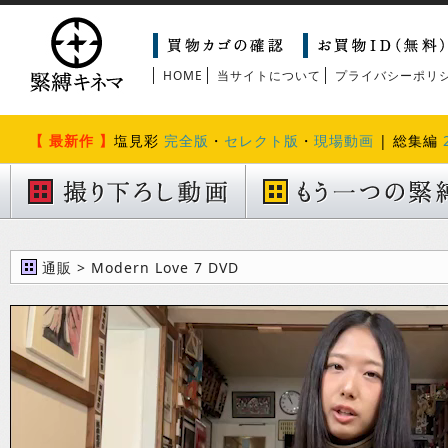
HOME
当サイトについて
プライバシーポリ
【 最新作 】
塩見彩
完全版
・
セレクト版
・
現場動画
| 総集編
通販 > Modern Love 7 DVD