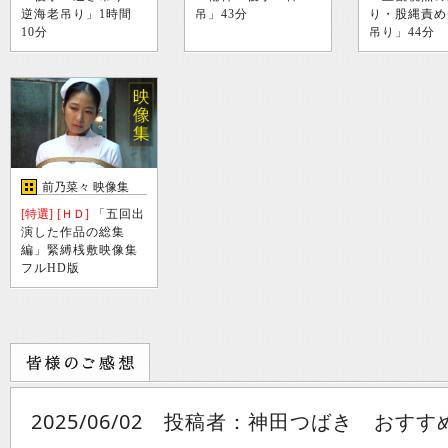
逆海老吊り」1時間
吊」43分
り・股縄責め
10分
吊り」44分
前乃菜々 映像集
[特選]
[ＨＤ]
「五回出
演した作品の総集
編」緊縛桟敷映像集
フルHD版
2025/06/02 投稿者：神田つばき おす