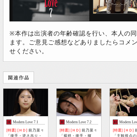
※本作は出演者の年齢確認を行い、本人の
ます。ご意見ご感想などありましたらコメ
せください。
Modern Love 7.1
Modern Love 7.2
Modern Lov
[特選]
[ＨＤ]
前乃菜々
[特選]
[ＨＤ]
前乃菜々
[特選]
[ＨＤ]
「後手・逆さ吊り・
「襦袢・後手・褌
「主観視点の