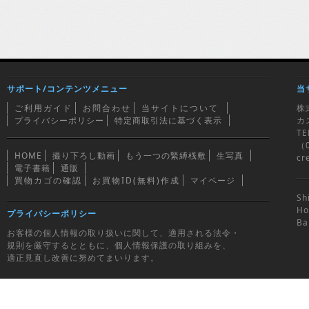
サポート/コンテンツメニュー
当
ご利用ガイド
お問合わせ
当サイトについて
株
プライバシーポリシー
特定商取引法に基づく表示
カ
TE
（0
HOME
撮り下ろし動画
もう一つの緊縛桟敷
生写真
cr
電子書籍
通販
買物カゴの確認
お買物ID(無料)作成
マイページ
Sh
Ho
プライバシーポリシー
Ba
お客様の個人情報の取り扱いに関して、適用される法令・
規則を厳守するとともに、個人情報保護の取り組みを、
適正見直し改善に努めてまいります。
Copyright (c) 2010.Sugiur