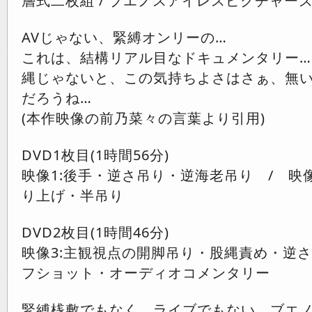
層式二枚組 / ブエノスアイレスピクチャー
AVじゃない、緊縛オンリーの…
これは、結構リアル目なドキュメンタリー…
縄じゃないと、この気持ちよさはさぁ、無
だろうね…
(本作映像の前乃菜々の言葉より引用)
DVD1枚目(1時間56分)
映像1:後手・逆さ吊り・逆海老吊り / 映
り上げ・半吊り
DVD2枚目(1時間46分)
映像3:主観視点の開脚吊り・股縄責め・逆さ
フショット・オーディオコメンタリー
緊縛桟敷でもなく、ライブでもない、ブエ