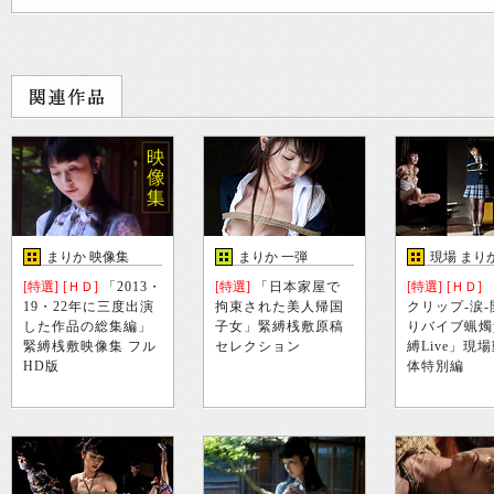
まりか 映像集
まりか 一弾
現場 まり
[特選]
[ＨＤ]
「2013・
[特選]
「日本家屋で
[特選]
[ＨＤ]
19・22年に三度出演
拘束された美人帰国
クリップ-涙
した作品の総集編」
子女」緊縛桟敷原稿
りバイブ蝋燭
緊縛桟敷映像集 フル
セレクション
縛Live」現
HD版
体特別編