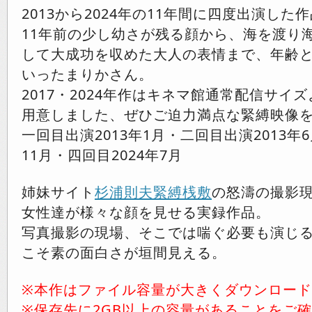
2013から2024年の11年間に四度出演した
11年前の少し幼さが残る顔から、海を渡り
して大成功を収めた大人の表情まで、年齢
いったまりかさん。
2017・2024年作はキネマ館通常配信サイ
用意しました、ぜひご迫力満点な緊縛映像
一回目出演2013年1月・二回目出演2013年6
11月・四回目2024年7月
姉妹サイト
杉浦則夫緊縛桟敷
の怒濤の撮影
女性達が様々な顔を見せる実録作品。
写真撮影の現場、そこでは喘ぐ必要も演じ
こそ素の面白さが垣間見える。
※本作はファイル容量が大きくダウンロー
※保存先に2GB以上の容量があることをご