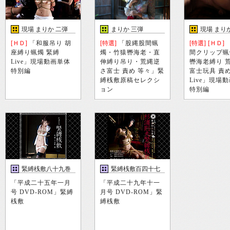
現場 まりか 二弾
まりか 三弾
現場 まり
[ＨＤ]
「和服吊り 胡
[特選]
「股縄股間蝋
[特選]
[ＨＤ]
座縛り蝋燭 緊縛
燭・竹猿轡海老・直
間クリップ蝋
Live」現場動画単体
伸縛り吊り・荒縄逆
轡海老縛り 
特別編
さ富士 責め 等々」緊
富士玩具 責め
縛桟敷原稿セレクシ
Live」現場
ョン
特別編
緊縛桟敷八十九巻
緊縛桟敷百四十七
巻
「平成二十五年一月
「平成二十九年十一
号 DVD-ROM」緊縛
月号 DVD-ROM」緊
桟敷
縛桟敷