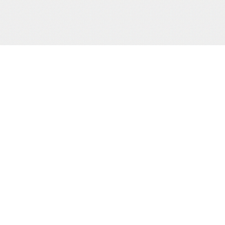
サポート/コンテンツメニュー
当
ご利用ガイド
お問合わせ
当サイトについて
株
プライバシーポリシー
特定商取引法に基づく表示
カ
TE
（0
HOME
撮り下ろし動画
もう一つの緊縛桟敷
生写真
cr
電子書籍
通販
買物カゴの確認
お買物ID(無料)作成
マイページ
Sh
Ho
プライバシーポリシー
Ba
お客様の個人情報の取り扱いに関して、適用される法令・
規則を厳守するとともに、個人情報保護の取り組みを、
適正見直し改善に努めてまいります。