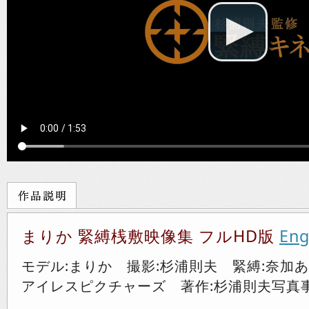
まりか 緊縛桟敷映像集 フルHD版
Eng
モデル:まりか 撮影:杉浦則夫 緊縛:奈加
アイレスピクチャーズ 著作:杉浦則夫写真