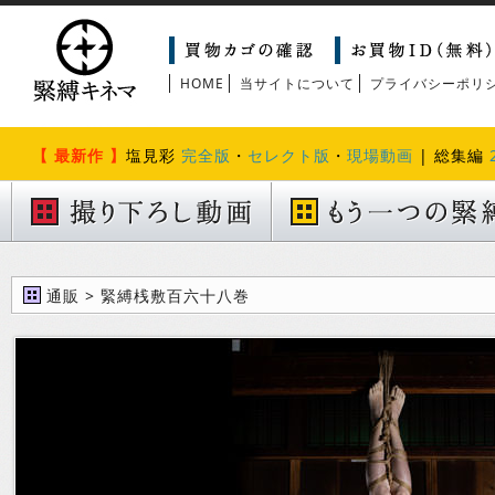
HOME
当サイトについて
プライバシーポリ
【 最新作 】
塩見彩
完全版
・
セレクト版
・
現場動画
| 総集編
通販 > 緊縛桟敷百六十八巻