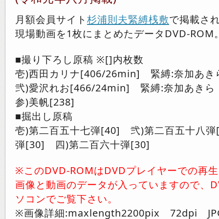
月額会員サイト
杉浦則夫緊縛桟敷
で掲載さ
現場動画を1枚にまとめたデータDVD-ROM
■撮り下ろし原稿 ※[]内枚数
壱)西田カリナ[406/26min] 緊縛:奈加あき
弐)愛沢れお[466/24min] 緊縛:奈加あきら
参)美帆[238]
■掘出し原稿
壱)第二百五十七弾[40] 弐)第二百五十八弾
弾[30] 四)第二百六十弾[30]
※このDVD-ROMはDVDプレイヤーでの再
画像と動画のデータが入っていますので、D
ソコンでご覧下さい。
※画像詳細:maxlength2200pix 72dpi JP