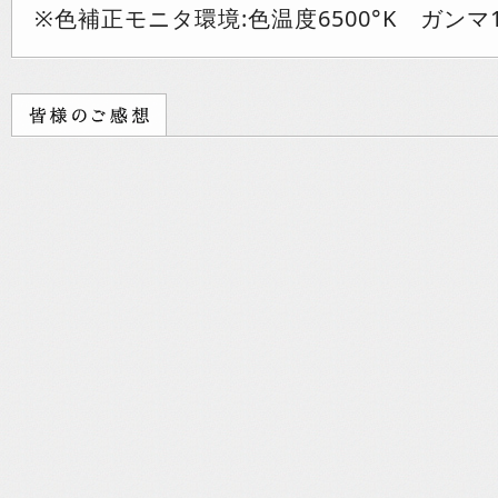
※色補正モニタ環境:色温度6500°K ガンマ1