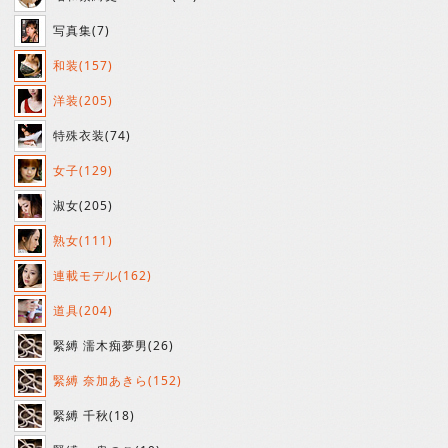
写真集(7)
和装(157)
洋装(205)
特殊衣装(74)
女子(129)
淑女(205)
熟女(111)
連載モデル(162)
道具(204)
緊縛 濡木痴夢男(26)
緊縛 奈加あきら(152)
緊縛 千秋(18)