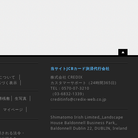
当サイトJCBカード決済代行会社
について
株式会社 CREDIX
基づく表示
カスタマーサポート（24時間365日)
TEL：0570-07-3210
（03-6832-1339）
縛桟敷
生写真
creditinfo@credix-web.co.jp
マイページ
Shimatomo Irish Limited,,Landscape
House Baldonnell Business Park,,
Baldonnell Dublin 22, DUBLIN, Ireland
用される法令・