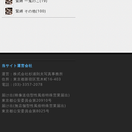
緊縛 一鬼のこ(19)
緊縛 その他(100)
当サイト運営会社
運営：株式会社杉浦則夫写真事務所
住所：東京都新宿区荒木町16-403
電話：(03)-3357-2078
届け出(映像送信型性風俗特殊営業届出)
東京都公安委員会第20910号
届け出(無店舗型性風俗特殊営業届出)
東京都公安委員会第8025号