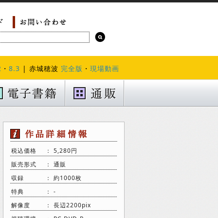
2
・
8.3
| 赤城穂波
完全版
・
現場動画
税込価格
： 5,280円
販売形式
： 通販
収録
： 約1000枚
特典
： -
解像度
： 長辺2200pix