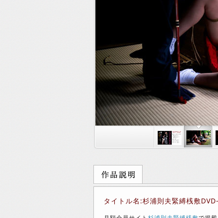
タイトル名:杉浦則夫緊縛桟敷DVD
月額会員サイト
杉浦則夫緊縛桟敷
で掲載