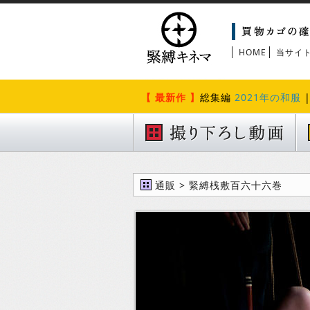
HOME
当サイ
【 最新作 】
総集編
2021年の和服
通販 > 緊縛桟敷百六十六巻