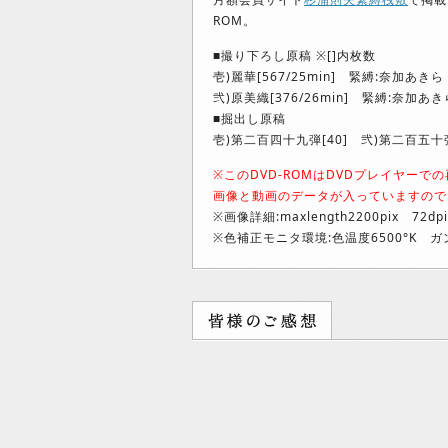
ROM。
■撮り下ろし原稿 ※[]内枚数
壱)麗華[567/25min] 緊縛:奈加あきら
弐)原美織[376/26min] 緊縛:奈加あき
■掘出し原稿
壱)第二百四十九弾[40] 弐)第二百五十弾
※このDVD-ROMはDVDプレイヤーで
画像と動画のデータが入っていますので
※画像詳細:maxlength2200pix 72dp
※色補正モニタ環境:色温度6500°K ガン