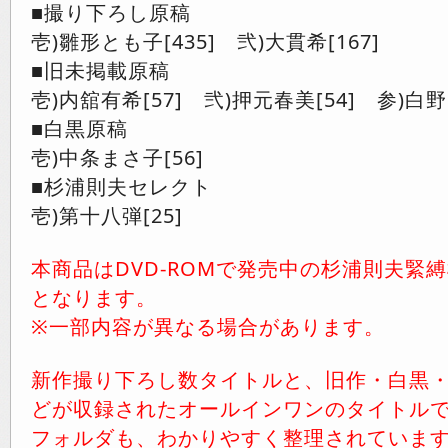
■撮り下ろし原稿
壱)雛形とも子[435] 弐)大貫希[167]
■旧未掲載原稿
壱)内舘有希[57] 弐)押元春美[54] 参)白野
■白黒原稿
壱)中条まさ子[56]
■杉浦則夫セレクト
壱)第十八弾[25]
本商品はDVD-ROMで発売中の杉浦則夫緊
となります。
※一部内容が異なる場合があります。
新作撮り下ろし数タイトルと、旧作・白黒
どが収録されたオールインワンのタイトルで
フォルダも、わかりやすく整理されていま