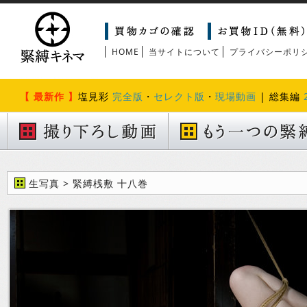
HOME
当サイトについて
プライバシーポリ
【 最新作 】
塩見彩
完全版
・
セレクト版
・
現場動画
| 総集編
生写真 > 緊縛桟敷 十八巻