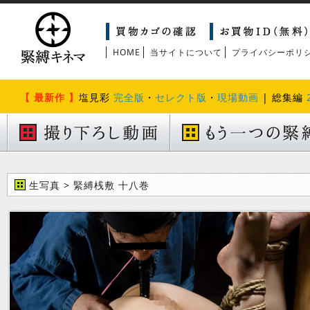
HOME
当サイトについて
プライバシーポリ
【 最新作 】
塩見彩
完全版
・
セレクト版
・
現場動画
| 総集編
生写真 > 緊縛桟敷 十八巻