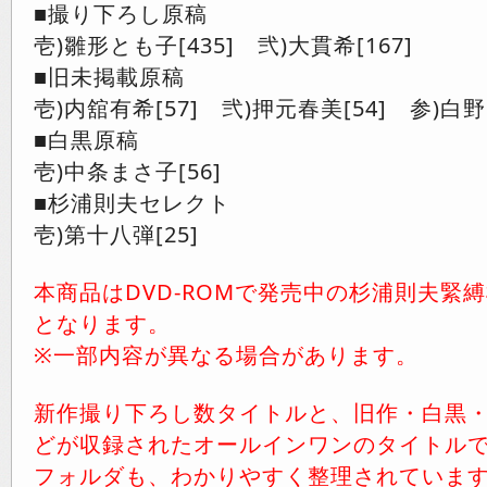
■撮り下ろし原稿
壱)雛形とも子[435] 弐)大貫希[167]
■旧未掲載原稿
壱)内舘有希[57] 弐)押元春美[54] 参)白野
■白黒原稿
壱)中条まさ子[56]
■杉浦則夫セレクト
壱)第十八弾[25]
本商品はDVD-ROMで発売中の杉浦則夫緊
となります。
※一部内容が異なる場合があります。
新作撮り下ろし数タイトルと、旧作・白黒
どが収録されたオールインワンのタイトルで
フォルダも、わかりやすく整理されていま