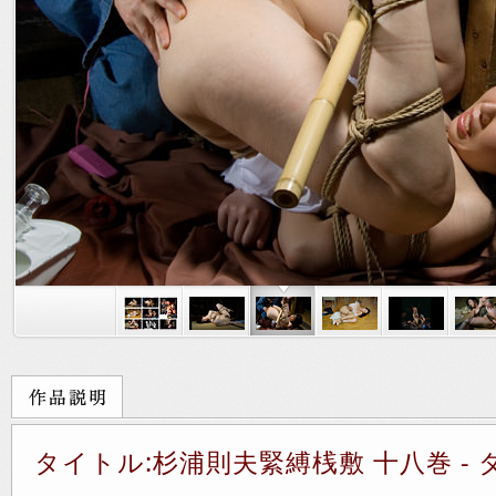
タイトル:杉浦則夫緊縛桟敷 十八巻 - 