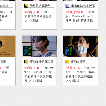
ve 3.3
櫻子 緊縛撮影会
Modern Love 3 DVD
櫻子「褌
[特選]
[ＨＤ]
「櫻子」
[特選]
[完全版]
「完全
老髪縛
杉浦則夫緊縛撮影会
版」Modern Love 3
分
フルHD版
櫻子 2時間47分収録
縛電書
極私的 櫻子 第二弾
極私的 櫻子
版]
「櫻
[特選]
[ＨＤ]
「2022年
[特選]
[ＨＤ]
「2022年
子書籍
9月15日の 櫻子」極
3月15日の櫻子」極私
私的杉浦則夫緊縛桟
的杉浦則夫緊縛桟敷
敷 フルHD版
フルHD版