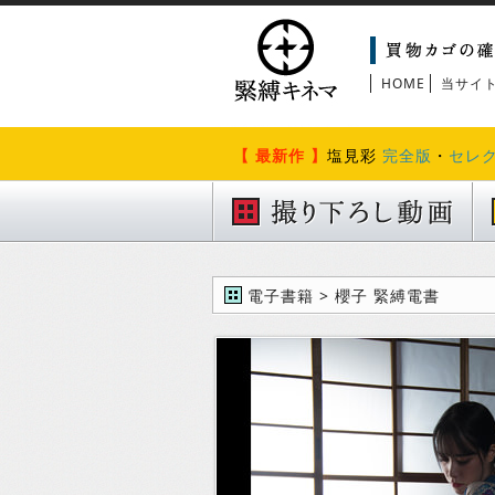
HOME
当サイ
【 最新作 】
塩見彩
完全版
・
セレ
電子書籍 > 櫻子 緊縛電書