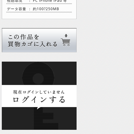
視聴環境
： PC iPhone iPad 等
データ容量
： 約100?250MB