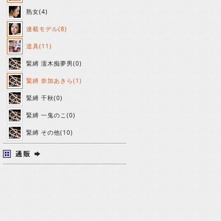
熟女(4)
連載モデル(8)
道具(11)
緊縛 濡木痴夢男(0)
緊縛 奈加あきら(1)
緊縛 千秋(0)
緊縛 一鬼のこ(0)
緊縛 その他(10)