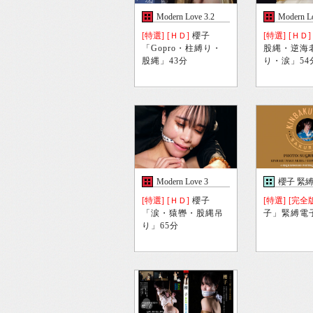
Modern Love 3.2
Modern Lo
[特選]
[ＨＤ]
櫻子
[特選]
[ＨＤ]
「Gopro・柱縛り・
股縄・逆海
股縄」43分
り・涙」54
Modern Love 3
櫻子 緊
[特選]
[ＨＤ]
櫻子
[特選]
[完全
「涙・猿轡・股縄吊
子」緊縛電
り」65分