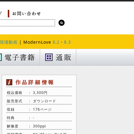
現場動画
| ModernLove
8.2
・
8.3
税込価格
： 3,300円
販売形式
： ダウンロード
収録
： 176ページ
特典
： -
解像度
： 300ppi