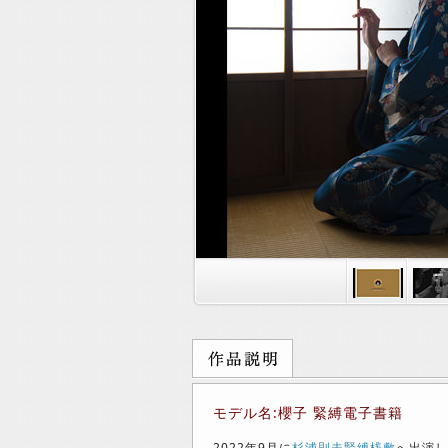
モデル名:櫻子 緊縛電子書籍
2022年9月に
杉浦則夫緊縛桟敷
へ出演し