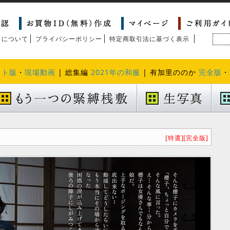
トについて
プライバシーポリシー
特定商取引法に基づく表示
クト版
・
現場動画
| 総集編
2021年の和服
| 有加里ののか
完全版
・
[特選]
[完全版]