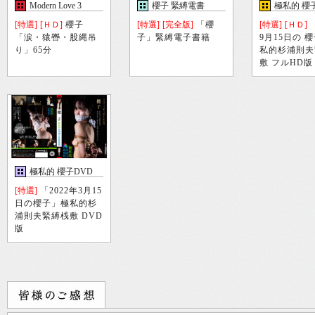
Modern Love 3
櫻子 緊縛電書
極私的 櫻
[特選]
[ＨＤ]
櫻子
[特選]
[完全版]
「櫻
[特選]
[ＨＤ]
「
「涙・猿轡・股縄吊
子」緊縛電子書籍
9月15日の 
り」65分
私的杉浦則夫
敷 フルHD版
極私的 櫻子DVD
[特選]
「2022年3月15
日の櫻子」極私的杉
浦則夫緊縛桟敷 DVD
版