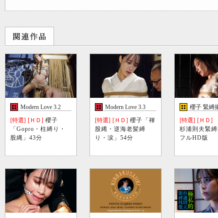
Modern Love 3.2
Modern Love 3.3
櫻子 緊縛
[特選]
[ＨＤ]
櫻子
[特選]
[ＨＤ]
櫻子「褌
[特選]
[ＨＤ]
「Gopro・柱縛り・
股縄・逆海老髪縛
杉浦則夫緊縛
股縄」43分
り・涙」54分
フルHD版