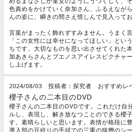
めるまなざしが童女のようにうつくしく、
色責めをかけていく奈加さん、ふるえなが
んの姿に、瞬きの間さえ惜しんで見入って
言葉がまったく飾れずすみません。うまく
「この女性には幸せになってほしい」とい
ちです。大切なものを思い出させてくれた
加あきらさんとブエノスアイレスピクチャ
し上げます。
2024/08/03 投稿者：探究者 おすすめレ
櫻子さんの二本目のDVD
櫻子さんの二本目のDVDです。これだけ自
ルし、表現し、解き放なつことのできる櫻
す。素晴らしいと思います。表情が格段に
導入部の豆絞りの手拭での三重の猿轡のシ