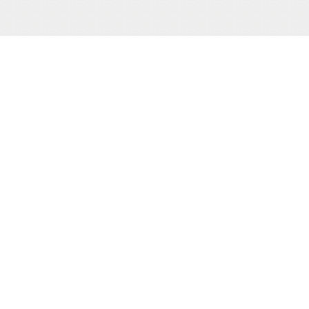
サポート/コンテンツメニュー
当
ご利用ガイド
お問合わせ
当サイトについて
株
プライバシーポリシー
特定商取引法に基づく表示
カ
TE
（0
HOME
撮り下ろし動画
もう一つの緊縛桟敷
生写真
cr
電子書籍
通販
買物カゴの確認
お買物ID(無料)作成
マイページ
Sh
Ho
プライバシーポリシー
Ba
お客様の個人情報の取り扱いに関して、適用される法令・
規則を厳守するとともに、個人情報保護の取り組みを、
適正見直し改善に努めてまいります。
Copyright (c) 2010.Sugiur