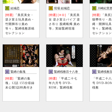
結城恋
現場 結城恋
川崎紀里恵
[特選]
「美尻美女・
[特選]
[ＨＤ]
「美尻美
[特選]
「美尻
逆さ富士玩具責め・
女 逆さ富士バイブ 逆
猿轡吊り・高
竹開脚吊り責め
さ吊り 股縄蝋燭 責め
縄・開脚玩具
等々」緊縛桟敷原稿
等」実録緊縛現場
等々」緊縛桟
セレクション
セレクション
緊縛の集塊
緊縛桟敷百十八巻
緊縛桟敷
巻
[特選]
「緊縛の集
[特選]
「平成二十七
「平成二十八
塊」12話 155分収録
年六月号 DVD-
号 DVD-R
未公開3話特典付き
ROM」緊縛桟敷
桟敷