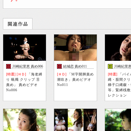
川崎紀里恵 責め006
結城恋 責め011
川崎紀里恵
[特選]
[ＨＤ]
「海老縛
[ＨＤ]
「M字開脚責め
[特選]
「パイ
り 蝋燭 クリップ 舌
潮吹き」責めビデオ
縄・股間クリ
責め」 責めビデオ
No011
梯子口縄磔・
No006
等」緊縛桟敷
レクション