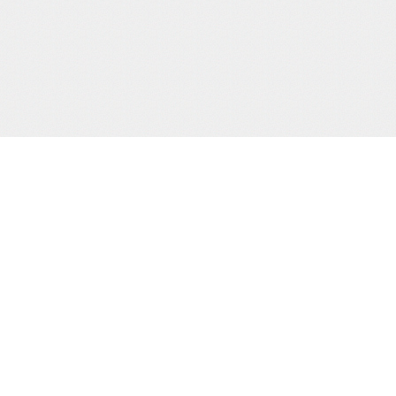
サポート/コンテンツメニュー
当
ご利用ガイド
お問合わせ
当サイトについて
株
プライバシーポリシー
特定商取引法に基づく表示
カ
TE
（0
HOME
撮り下ろし動画
もう一つの緊縛桟敷
生写真
cr
電子書籍
通販
買物カゴの確認
お買物ID(無料)作成
マイページ
Sh
Ho
プライバシーポリシー
Ba
お客様の個人情報の取り扱いに関して、適用される法令・