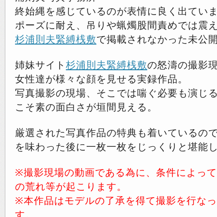
終始縄を感じているのが表情に良く出てい
ポーズに耐え、吊りや蝋燭股間責めでは震
杉浦則夫緊縛桟敷
で掲載されなかった未公
姉妹サイト
杉浦則夫緊縛桟敷
の怒濤の撮影
女性達が様々な顔を見せる実録作品。
写真撮影の現場、そこでは喘ぐ必要も演じ
こそ素の面白さが垣間見える。
厳選された写真作品の特典も着いているの
を味わった後に一枚一枚をじっくりと堪能
※撮影現場の動画である為に、条件によっ
の荒れ等が起こります。
※本作品はモデルの了承を得て撮影を行な
す。