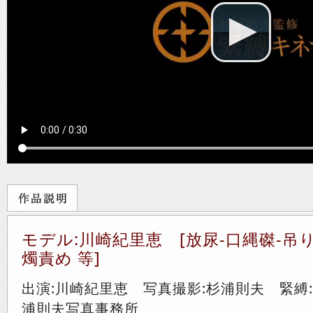
モデル:川崎紀里恵 [放尿-口縄磔-吊
燭責め 等]
出演:川崎紀里恵 写真撮影:杉浦則夫 緊縛
浦則夫写真事務所