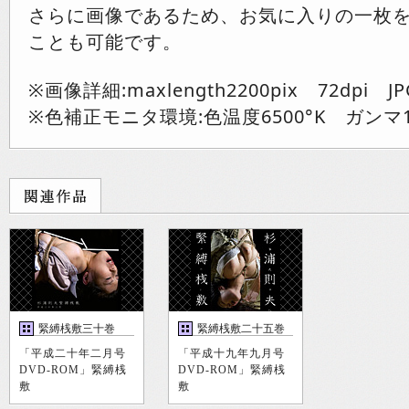
さらに画像であるため、お気に入りの一枚
ことも可能です。
※画像詳細:maxlength2200pix 72dpi JP
※色補正モニタ環境:色温度6500°K ガンマ1
緊縛桟敷三十巻
緊縛桟敷二十五巻
「平成二十年二月号
「平成十九年九月号
DVD-ROM」緊縛桟
DVD-ROM」緊縛桟
敷
敷