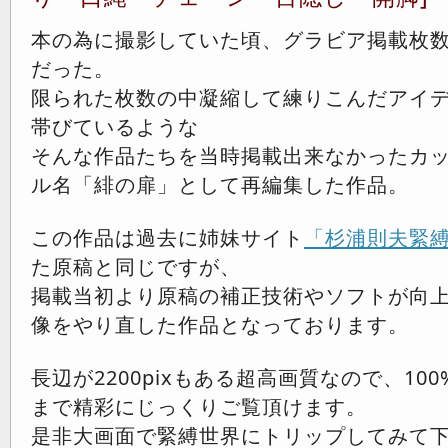
本の為に撮影していた頃、グラビア掲載枚
だった。
限られた枚数の中凝縮して練りこんだアイ
帯びているような
そんな作品たちを当時掲載出来なかったカ
ル名「緋の扉」として再編集した作品。
この作品は過去に姉妹サイト
「杉浦則夫緊
た原稿と同じですが、
掲載当初より原稿の補正技術やソフトが向
像をやり直した作品となっております。
長辺が2200pixもある超高画質なので、10
まで精彩にじっくりご覧頂けます。
是非大画面で緊縛世界にトリップしてみて