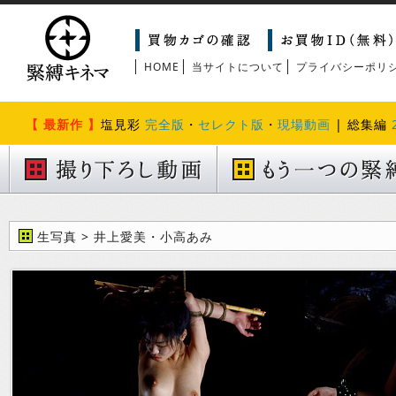
HOME
当サイトについて
プライバシーポリ
【 最新作 】
塩見彩
完全版
・
セレクト版
・
現場動画
| 総集編
生写真 > 井上愛美・小高あみ