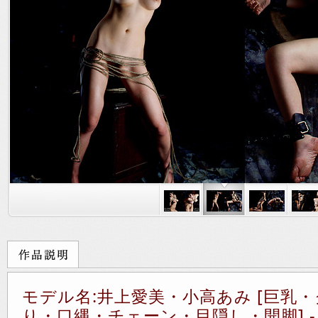
モデル名:井上愛美・小高あみ [巨乳
り・口縄・チェーン・目隠し・開脚] - 