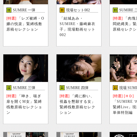
SUMIRE 一弾
現場セット002
SUMIRE 
[特選]
「レズ被縛・O
「結城あみ・
[特選]
「肉塊
嬢の悦楽」緊縛桟敷
SUMIRE・藤崎麻衣
悶絶縄美」緊
原稿セレクション
子」現場動画セット
原稿セレクシ
002
SUMIRE 三弾
SUMIRE 四弾
現場 SUM
[特選]
「呻き、喘ぎ
[特選]
「縄に酔い、
[特選]
[ＨＤ]
扉を開くM女」緊縛
視姦を懇願する女」
「SUMIRE
桟敷原稿セレクショ
緊縛桟敷原稿セレク
緊縛Live」
ン
ション
単体特別編