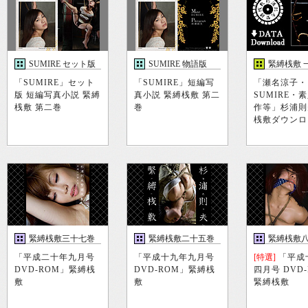
SUMIRE セット版
SUMIRE 物語版
緊縛桟敷 
「SUMIRE」セット
「SUMIRE」短編写
「瀬名涼子・
版 短編写真小説 緊縛
真小説 緊縛桟敷 第二
SUMIRE・
桟敷 第二巻
巻
作等」杉浦則
桟敷ダウンロ
緊縛桟敷三十七巻
緊縛桟敷二十五巻
緊縛桟敷
「平成二十年九月号
「平成十九年九月号
[特選]
「平成
DVD-ROM」緊縛桟
DVD-ROM」緊縛桟
四月号 DVD
敷
敷
緊縛桟敷