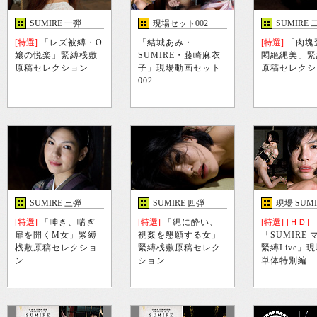
SUMIRE 一弾
現場セット002
SUMIRE 
[特選]
「レズ被縛・O
「結城あみ・
[特選]
「肉塊
嬢の悦楽」緊縛桟敷
SUMIRE・藤崎麻衣
悶絶縄美」緊
原稿セレクション
子」現場動画セット
原稿セレクシ
002
SUMIRE 三弾
SUMIRE 四弾
現場 SUM
[特選]
「呻き、喘ぎ
[特選]
「縄に酔い、
[特選]
[ＨＤ]
扉を開くM女」緊縛
視姦を懇願する女」
「SUMIRE
桟敷原稿セレクショ
緊縛桟敷原稿セレク
緊縛Live」
ン
ション
単体特別編