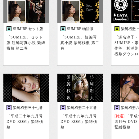
SUMIRE セット版
SUMIRE 物語版
緊縛桟敷 
「SUMIRE」セット
「SUMIRE」短編写
「瀬名涼子・
版 短編写真小説 緊縛
真小説 緊縛桟敷 第二
SUMIRE・
桟敷 第二巻
巻
作等」杉浦則
桟敷ダウンロ
緊縛桟敷三十七巻
緊縛桟敷二十五巻
緊縛桟敷
「平成二十年九月号
「平成十九年九月号
[特選]
「平成
DVD-ROM」緊縛桟
DVD-ROM」緊縛桟
四月号 DVD
敷
敷
緊縛桟敷